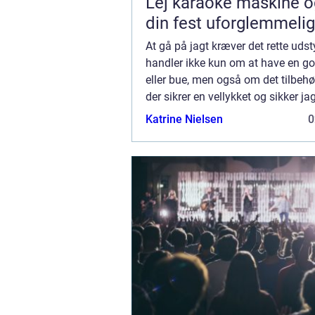
Lej karaoke maskine o
din fest uforglemmelig
At gå på jagt kræver det rette udst
handler ikke kun om at have en god
eller bue, men også om det tilbehør
der sikrer en vellykket og sikker ja
Jagtudstyr handler om at blive &e.
Katrine Nielsen
0