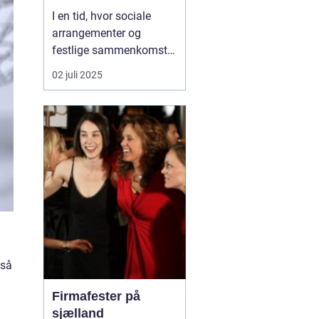
I en tid, hvor sociale
arrangementer og
festlige sammenkomster
ofte kræver et element af
02 juli 2025
underholdning, står
karaoke ud som en
favoritaktivitet blandt
mange. Karaoke
maskiner giver folk
mulighed for at slippe
deres indre stjerne lø...
gså
Firmafester på
sjælland