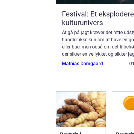
Festival: Et eksploder
kulturunivers
At gå på jagt kræver det rette udst
handler ikke kun om at have en god
eller bue, men også om det tilbehør
der sikrer en vellykket og sikker ja
Jagtudstyr handler om at blive &e.
Mathias Damgaard
0