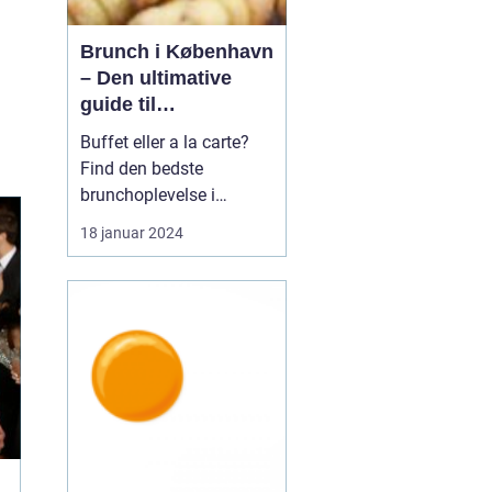
Brunch i København
– Den ultimative
guide til
eventyrrejsende og
Buffet eller a la carte?
backpackere
Find den bedste
brunchoplevelse i
København Introduktion
18 januar 2024
til brunch i København
Brunch er blevet en af de
mest populære måltider i
København og tilbyder
en perfekt kombination
af morgenmad og
frokost. Det er en
afslappet o...