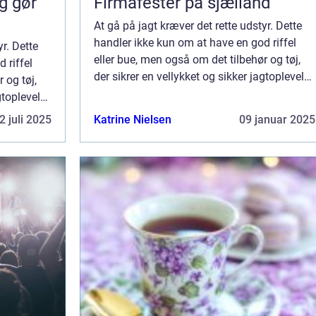
g gør
Firmafester på sjælland
At gå på jagt kræver det rette udstyr. Dette
handler ikke kun om at have en god riffel
yr. Dette
eller bue, men også om det tilbehør og tøj,
 riffel
der sikrer en vellykket og sikker jagtoplevels.
 og tøj,
Jagtudstyr handler om at blive &e...
gtoplevels.
..
2 juli 2025
Katrine Nielsen
09 januar 2025