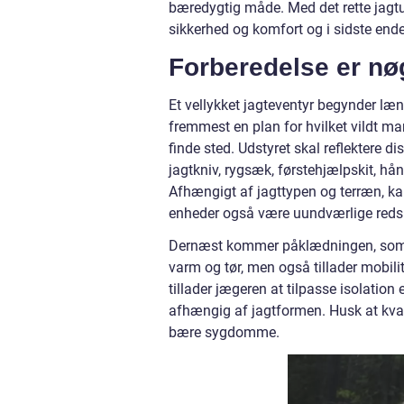
bæredygtig måde. Med det rette jagtu
sikkerhed og komfort og i sidste end
Forberedelse er nøg
Et vellykket jagteventyr begynder læn
fremmest en plan for hvilket vildt ma
finde sted. Udstyret skal reflektere 
jagtkniv, rygsæk, førstehjælpskit, h
Afhængigt af jagttypen og terræn, ka
enheder også være uundværlige reds
Dernæst kommer påklædningen, som ska
varm og tør, men også tillader mobili
tillader jægeren at tilpasse isolation
afhængig af jagtformen. Husk at kval
bære sygdomme.