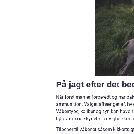
På jagt efter det be
Når først man er forberedt og har pa
ammunition. Valget afhænger af, hvad 
Våbentype, kaliber og syn kan have s
høreværn og skydebriller vigtige for 
Tilbehør til våbenet såsom kikkertsi