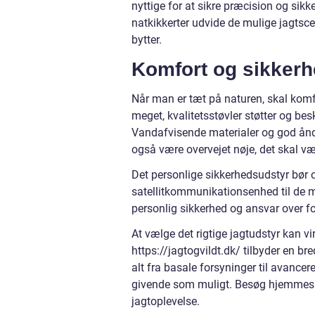
nyttige for at sikre præcision og sik
natkikkerter udvide de mulige jagtsc
bytter.
Komfort og sikkerh
Når man er tæt på naturen, skal komfo
meget, kvalitetsstøvler støtter og b
Vandafvisende materialer og god åndb
også være overvejet nøje, det skal vær
Det personlige sikkerhedsudstyr bør o
satellitkommunikationsenhed til de 
personlig sikkerhed og ansvar over fo
At vælge det rigtige jagtudstyr kan v
https://jagtogvildt.dk/ tilbyder en br
alt fra basale forsyninger til avancere
givende som muligt. Besøg hjemmeside
jagtoplevelse.