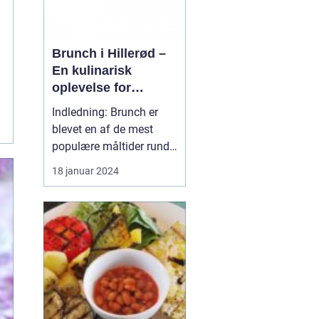
Brunch i Hillerød –
En kulinarisk
oplevelse for
eventyrrejsende og
Indledning: Brunch er
backpackere
blevet en af de mest
populære måltider rundt
omkring i verden, og
18 januar 2024
Hillerød er ingen
undtagelse. Byen, der er
kendt for sin rige historie
og smukke natur, tilbyder
også et bredt udvalg af
lækre brunchsteder, der
tiltaler både eve...