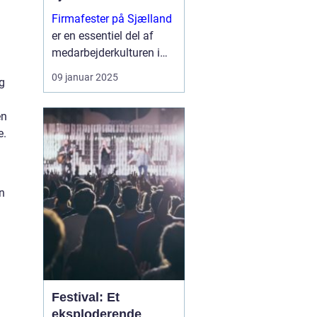
Firmafester på Sjælland
er en essentiel del af
medarbejderkulturen i
mange virksomheder.
09 januar 2025
og
Med en stigning i
antallet af kreative og
en
unikke venues er
e.
Sjælland blevet ...
n
Festival: Et
eksploderende