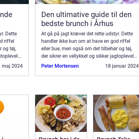
ende
Den ultimative guide til den
bedste brunch i Århus
yr. Dette
At gå på jagt kræver det rette udstyr. Dette
 riffel
handler ikke kun om at have en god riffel
 og tøj,
eller bue, men også om det tilbehør og tøj,
gtoplevels.
der sikrer en vellykket og sikker jagtoplevels.
..
Jagtudstyr handler om at blive &e...
1 maj 2024
Peter Mortensen
18 januar 2024