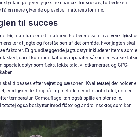
dstyr kan jægeren øge sine chancer for succes, forbedre sin
e få en mere givende oplevelse i naturens lomme.
len til succes
ge før, man træder ud i naturen. Forberedelsen involverer først 
n ønsker at jagte og forståelsen af det område, hvor jagten skal
disse faktorer. Et grundlæggende jagtudstyr inkluderer items som 
åndkikkert, samt kommunikationsapparater såsom en walkie-talki
n specialudstyr som f.eks. lokkekald, vildtkameraer, og GPS-
kaber.
l tilpasses efter vejret og sæsonen. Kvalitetstøj der holder e
tet, er afgørende. Lag-på-lag metoden er ofte anbefalet, da den
 efter temperatur. Camouflage kan også spille en stor rolle,
itetstøj også beskytter imod flåter og andre insekter, som kan