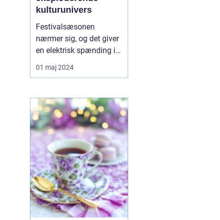
kulturunivers
Festivalsæsonen
nærmer sig, og det giver
en elektrisk spænding i
luften hos musikelskere,
01 maj 2024
kulturdyrkere og
eventyrlystne sjæle.
Festivalen er nemlig
blevet et
kæmpemæssigt
fænomen, hvor hver en
note og hvert et
glitterkast er en del af en
større fort...