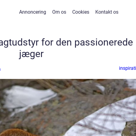
Annoncering
Om os
Cookies
Kontakt os
jagtudstyr for den passionerede
jæger
inspirat
n