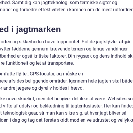
kerhed. Samtidig kan jagtteknologi som termiske sigter og
enarier og forbedre effektiviteten i kampen om de mest udfordre
ed i jagtmarken
rten og sikkerheden have topprioritet. Solide jagtstøvler afgør
eskytter fødderne gennem krævende terræn og lange vandringer.
arhed er også kritiske faktorer. Din rygsæk og dens indhold sk
e funktionelt og let at transportere.
mfatte fløjter, GPS-locator, og måske en
mere afsides beliggende områder. Igennem hele jagten skal både
r andre jægere og dyreliv holdes i hævd.
irke uoverskueligt, men det behøver det ikke at være. Websites s
ed vifte af udstyr og beklædning til jagtentusiaster. Her kan finde
t teknologisk gear, så man kan sikre sig, at hver jagt bliver så
n i dag og tag det første skridt mod en veludrustet og vellykk