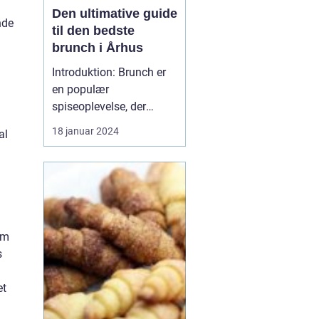
Den ultimative guide
nde
til den bedste
brunch i Århus
Introduktion: Brunch er
en populær
spiseoplevelse, der
kombinerer det bedste
18 januar 2024
al
fra morgenmad og
frokost. I denne artikel vil
vi udforske Århus'
bedste brunchsteder og
give dig en dybdegående
indsigt i, hvad der gør
om
dem til favoritter blandt
s
både lokale...
et