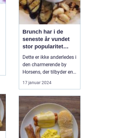
Brunch har i de
seneste år vundet
stor popularitet
blandt
Dette er ikke anderledes i
madentusiaster og
den charmerende by
dem, der elsker at
Horsens, der tilbyder en
kombinere de
række steder, hvor man
17 januar 2024
lækreste
kan nyde en fantastisk
morgenmadslækkeri
brunchoplevelse. Her vil
er med
vi præsentere brunch i
frokostfavoritter
Horsens og udforske
dens udvikling over tid.
Præsentation af brunch i
Horsens: Hvad ...