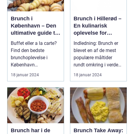
Brunch i
Brunch i Hillerød –
København – Den
En kulinarisk
ultimative guide til
oplevelse for
eventyrrejsende og
eventyrrejsende og
Buffet eller a la carte?
Indledning: Brunch er
backpackere
backpackere
Find den bedste
blevet en af de mest
brunchoplevelse i
populære måltider
København
rundt omkring i verden,
Introduktion til brunch i
og Hillerød er ...
18 januar 2024
18 januar 2024
Køb...
Brunch har i de
Brunch Take Away: