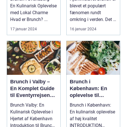
Eventyrrejsende
iet på din
En Kulinarisk Oplevelse
blevet et populært
og Backpackere
morgenmad eller
med Lokal Charme
fænomen rundt
frokost
Hvad er Brunch? ...
omkring i verden. Det er
den perfekte måde at...
17 januar 2024
16 januar 2024
Brunch i Valby –
Brunch i
En Komplet Guide
København: En
til Eventyrrejsende
oplevelse til
og Backpackere
eventyrrejsende og
Brunch Valby: En
Brunch i København:
backpackere
Kulinarisk Oplevelse i
En kulinarisk oplevelse
Hjertet af København
af høj kvalitet
Introduktion til Brunch
INTRODUKTION