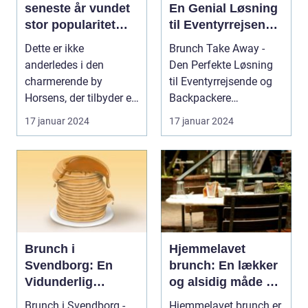
seneste år vundet
En Genial Løsning
stor popularitet
til Eventyrrejsende
blandt
og Backpackere
Dette er ikke
Brunch Take Away -
madentusiaster og
anderledes i den
Den Perfekte Løsning
dem, der elsker at
charmerende by
til Eventyrrejsende og
kombinere de
Horsens, der tilbyder en
Backpackere
lækreste
række steder, hvor man
Indledning: Brunch er
17 januar 2024
17 januar 2024
morgenmadslække
kan ny...
en...
rier med
frokostfavoritter
Brunch i
Hjemmelavet
Svendborg: En
brunch: En lækker
Vidunderlig
og alsidig måde at
Oplevelse for
sætte prikken over
Brunch i Svendborg -
Hjemmelavet brunch er