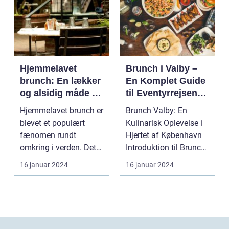
Hjemmelavet
Brunch i Valby –
brunch: En lækker
En Komplet Guide
og alsidig måde at
til Eventyrrejsende
sætte prikken over
og Backpackere
Hjemmelavet brunch er
Brunch Valby: En
iet på din
blevet et populært
Kulinarisk Oplevelse i
morgenmad eller
fænomen rundt
Hjertet af København
frokost
omkring i verden. Det
Introduktion til Brunch
er den perfekte måde
Valby ...
16 januar 2024
16 januar 2024
at...