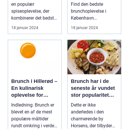
og backpackere
en populær
Find den bedste
spiseoplevelse, der
brunchoplevelse i
kombinerer det bedste
København
fra morgenmad og
Introduktion til brunch i
18 januar 2024
18 januar 2024
frokos...
Køb...
Brunch i Hillerød –
Brunch har i de
En kulinarisk
seneste år vundet
oplevelse for
stor popularitet
eventyrrejsende
blandt
Indledning: Brunch er
Dette er ikke
og backpackere
madentusiaster og
blevet en af de mest
anderledes i den
dem, der elsker at
populære måltider
charmerende by
kombinere de
rundt omkring i verden,
Horsens, der tilbyder