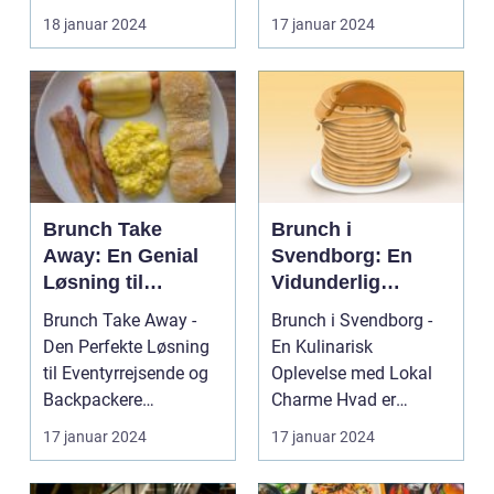
lækreste
og Hillerød er ...
en række steder, hvor
18 januar 2024
17 januar 2024
morgenmadslækk
man kan ny...
erier med
frokostfavoritter
Brunch Take
Brunch i
Away: En Genial
Svendborg: En
Løsning til
Vidunderlig
Eventyrrejsende
Oplevelse for
Brunch Take Away -
Brunch i Svendborg -
og Backpackere
Eventyrrejsende
Den Perfekte Løsning
En Kulinarisk
og Backpackere
til Eventyrrejsende og
Oplevelse med Lokal
Backpackere
Charme Hvad er
Indledning: Brunch er
Brunch? ...
17 januar 2024
17 januar 2024
en...