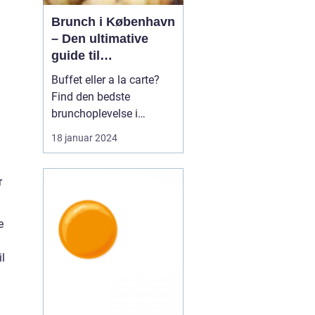
Brunch i København
– Den ultimative
guide til
eventyrrejsende og
Buffet eller a la carte?
backpackere
Find den bedste
brunchoplevelse i
København Introduktion
18 januar 2024
til brunch i København
Brunch er blevet en af de
mest populære måltider i
r
København og tilbyder
en perfekt kombination
e
af morgenmad og
m
frokost. Det er en
il
afslappet o...