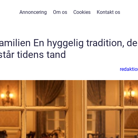
Annoncering
Om os
Cookies
Kontakt os
ilien En hyggelig tradition, de
står tidens tand
redaktio