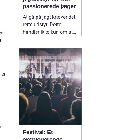
passionerede jæger
At gå på jagt kræver det
rette udstyr. Dette
handler ikke kun om at
ev
have en god riffel eller
e
bue, men også om det
tilbehør og tøj, der sikrer
en vellykket og sikker
jagtoplevels.
05
ler
november 2024
å
Festival: Et
eksploderende