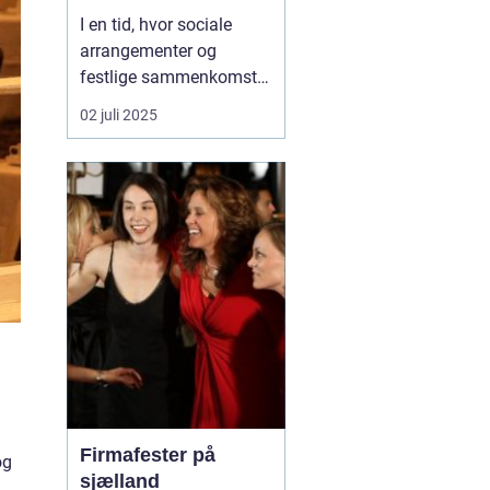
I en tid, hvor sociale
arrangementer og
festlige sammenkomster
ofte kræver et element af
02 juli 2025
underholdning, står
karaoke ud som en
favoritaktivitet blandt
mange. Karaoke
maskiner giver folk
mulighed for at slippe
deres indre stjerne lø...
Firmafester på
og
sjælland