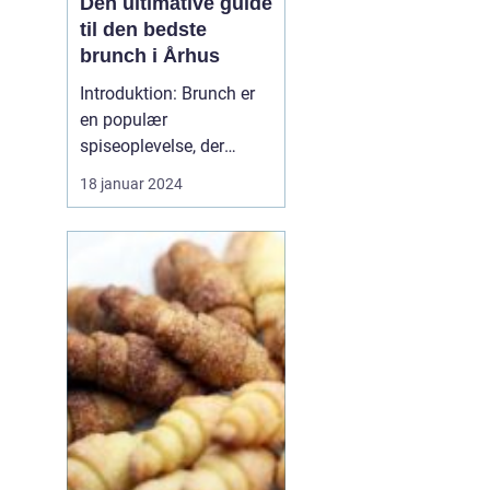
Den ultimative guide
til den bedste
brunch i Århus
Introduktion: Brunch er
en populær
spiseoplevelse, der
kombinerer det bedste
18 januar 2024
fra morgenmad og
frokost. I denne artikel vil
vi udforske Århus'
bedste brunchsteder og
give dig en dybdegående
indsigt i, hvad der gør
dem til favoritter blandt
både lokale...