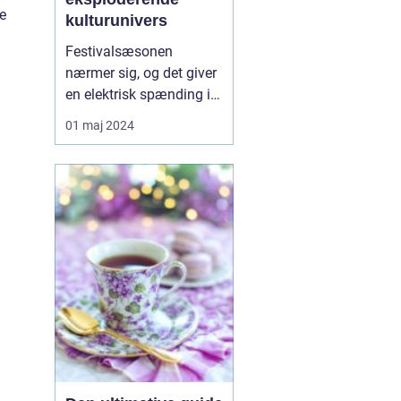
e
kulturunivers
Festivalsæsonen
nærmer sig, og det giver
en elektrisk spænding i
luften hos musikelskere,
01 maj 2024
kulturdyrkere og
eventyrlystne sjæle.
Festivalen er nemlig
blevet et
kæmpemæssigt
fænomen, hvor hver en
note og hvert et
glitterkast er en del af en
større fort...