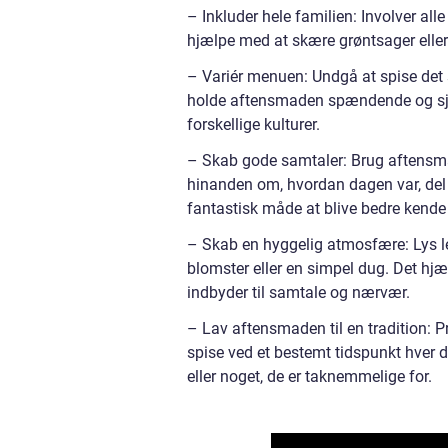
– Inkluder hele familien: Involver a
hjælpe med at skære grøntsager eller
– Variér menuen: Undgå at spise det s
holde aftensmaden spændende og sjov fo
forskellige kulturer.
– Skab gode samtaler: Brug aftensm
hinanden om, hvordan dagen var, del h
fantastisk måde at blive bedre kende
– Skab en hyggelig atmosfære: Lys l
blomster eller en simpel dug. Det hj
indbyder til samtale og nærvær.
– Lav aftensmaden til en tradition: P
spise ved et bestemt tidspunkt hver da
eller noget, de er taknemmelige for.