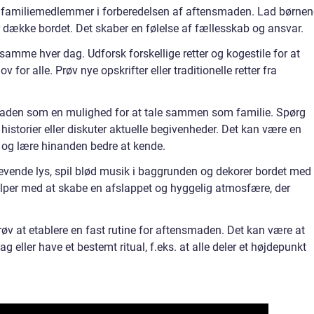
lle familiemedlemmer i forberedelsen af aftensmaden. Lad børnen
 dække bordet. Det skaber en følelse af fællesskab og ansvar.
amme hver dag. Udforsk forskellige retter og kogestile for at
r alle. Prøv nye opskrifter eller traditionelle retter fra
aden som en mulighed for at tale sammen som familie. Spørg
istorier eller diskuter aktuelle begivenheder. Det kan være en
 og lære hinanden bedre at kende.
evende lys, spil blød musik i baggrunden og dekorer bordet med
ælper med at skabe en afslappet og hyggelig atmosfære, der
røv at etablere en fast rutine for aftensmaden. Det kan være at
g eller have et bestemt ritual, f.eks. at alle deler et højdepunkt