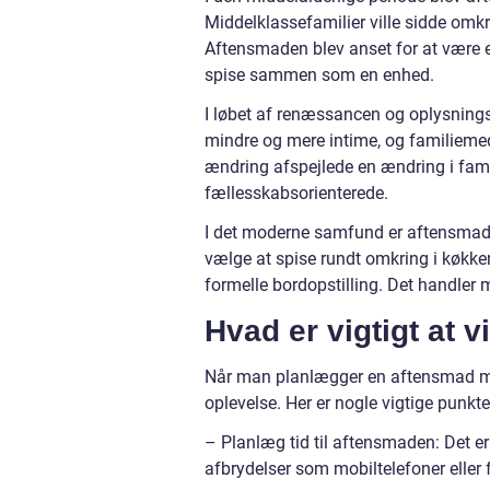
Middelklassefamilier ville sidde omk
Aftensmaden blev anset for at være en
spise sammen som en enhed.
I løbet af renæssancen og oplysning
mindre og mere intime, og familiem
ændring afspejlede en ændring i fami
fællesskabsorienterede.
I det moderne samfund er aftensmad 
vælge at spise rundt omkring i køkkene
formelle bordopstilling. Det handle
Hvad er vigtigt at
Når man planlægger en aftensmad med f
oplevelse. Her er nogle vigtige punkte
– Planlæg tid til aftensmaden: Det er
afbrydelser som mobiltelefoner eller fj