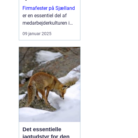
Firmafester på Sjælland
er en essentiel del af
medarbejderkulturen i
mange virksomheder.
09 januar 2025
Med en stigning i
antallet af kreative og
unikke venues er
Sjælland blevet ...
Det essentielle
jagtudstyr for den