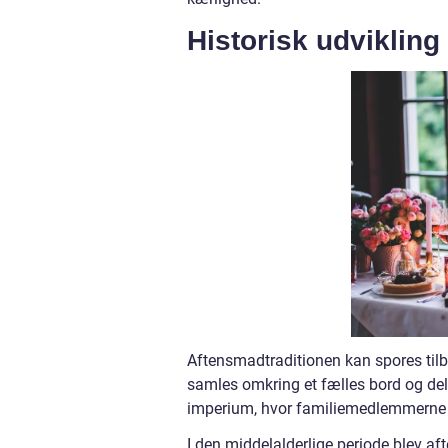
Historisk udvikling
Aftensmadtraditionen kan spores tilb
samles omkring et fælles bord og dele
imperium, hvor familiemedlemmerne vi
I den middelalderlige periode blev a