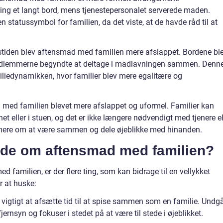
ring et langt bord, mens tjenestepersonalet serverede maden.
 statussymbol for familien, da det viste, at de havde råd til at
stiden blev aftensmad med familien mere afslappet. Bordene bl
edlemmerne begyndte at deltage i madlavningen sammen. Denn
liedynamikken, hvor familier blev mere egalitære og
med familien blevet mere afslappet og uformel. Familier kan
t eller i stuen, og det er ikke længere nødvendigt med tjenere el
r mere om at være sammen og dele øjeblikke med hinanden.
 vide om aftensmad med familien?
amilien, er der flere ting, som kan bidrage til en vellykket
r at huske:
 vigtigt at afsætte tid til at spise sammen som en familie. Undg
ernsyn og fokuser i stedet på at være til stede i øjeblikket.