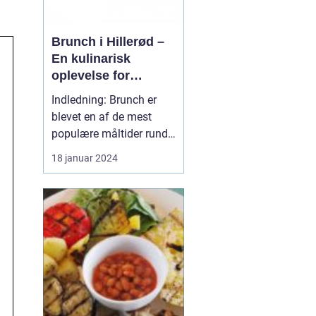
Brunch i Hillerød –
En kulinarisk
oplevelse for
eventyrrejsende og
Indledning: Brunch er
backpackere
blevet en af de mest
populære måltider rundt
omkring i verden, og
18 januar 2024
Hillerød er ingen
undtagelse. Byen, der er
kendt for sin rige historie
og smukke natur, tilbyder
også et bredt udvalg af
lækre brunchsteder, der
tiltaler både eve...