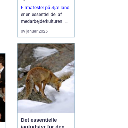
Firmafester på Sjælland
er en essentiel del af
medarbejderkulturen i
mange virksomheder.
09 januar 2025
Med en stigning i
antallet af kreative og
unikke venues er
Sjælland blevet ...
Det essentielle
jagtudstyr for den