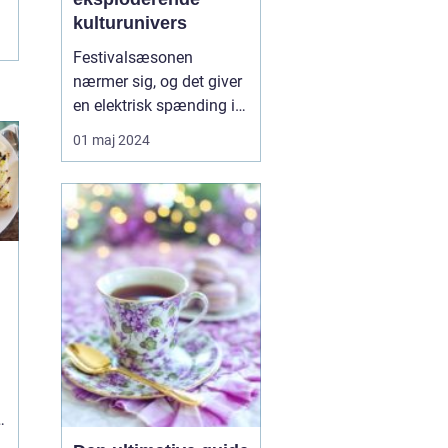
kulturunivers
Festivalsæsonen
nærmer sig, og det giver
en elektrisk spænding i
luften hos musikelskere,
01 maj 2024
kulturdyrkere og
eventyrlystne sjæle.
Festivalen er nemlig
blevet et
kæmpemæssigt
fænomen, hvor hver en
note og hvert et
glitterkast er en del af en
større fort...
er