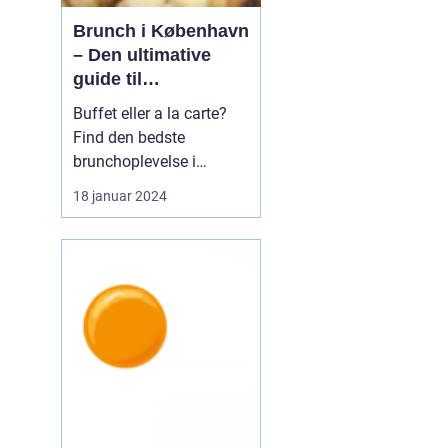
Brunch i København
– Den ultimative
guide til
eventyrrejsende og
Buffet eller a la carte?
backpackere
Find den bedste
brunchoplevelse i
København Introduktion
18 januar 2024
til brunch i København
Brunch er blevet en af de
mest populære måltider i
København og tilbyder
en perfekt kombination
af morgenmad og
frokost. Det er en
afslappet o...