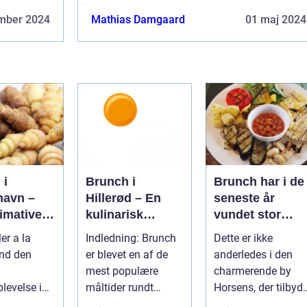
mber 2024
Mathias Damgaard
01 maj 2024
 i
Brunch i
Brunch har i de
avn –
Hillerød – En
seneste år
imative
kulinarisk
vundet stor
l
oplevelse for
popularitet
ler a la
Indledning: Brunch
Dette er ikke
rrejsende
eventyrrejsende
blandt
ind den
er blevet en af de
anderledes i den
kpackere
og backpackere
madentusiaster
mest populære
charmerende by
og dem, der
levelse i
måltider rundt
Horsens, der tilbyd
elsker at
avn
omkring i verden, og
en række steder,