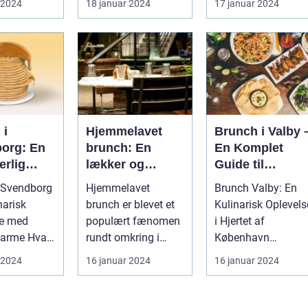
 2024
18 januar 2024
17 januar 2024
kombinere de
ion til
Hillerød er ...
hvor man kan ny...
lækreste
Køb...
morgenmadslæ
kkerier med
frokostfavoritte
 i
Hjemmelavet
Brunch i Valby 
org: En
brunch: En
En Komplet
erlig
lækker og
Guide til
se for
alsidig måde at
Eventyrrejsend
 Svendborg
Hjemmelavet
Brunch Valby: En
rrejsende
sætte prikken
og Backpacker
narisk
brunch er blevet et
Kulinarisk Oplevels
kpackere
over iet på din
se med
populært fænomen
i Hjertet af
morgenmad
me Hvad
rundt omkring i
København
eller frokost
er Brunch? ...
verden. Det er den
Introduktion til
 2024
16 januar 2024
16 januar 2024
perfekte måde at...
Brunch Valby ...