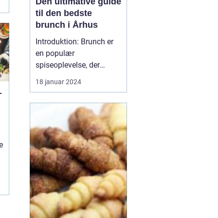
Den ultimative guide
til den bedste
brunch i Århus
Introduktion: Brunch er
r
en populær
spiseoplevelse, der
kombinerer det bedste
18 januar 2024
fra morgenmad og
–
frokost. I denne artikel vil
vi udforske Århus'
bedste brunchsteder og
e
give dig en dybdegående
e
e
indsigt i, hvad der gør
dem til favoritter blandt
både lokale...