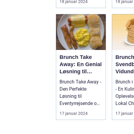
18 januar 2024
18 januar
morgenmad og
Introdukt
frokos...
brunch i 
Brunch Take
Brunch
Away: En Genial
Svendb
Løsning til
Vidund
Eventyrrejsende
Oplevel
Brunch Take Away -
Brunch i
og Backpackere
Eventy
Den Perfekte
- En Kuli
og Bac
Løsning til
Oplevel
Eventyrrejsende og
Lokal Char
Backpackere
17 januar 2024
17 januar
Indledning: Brunch
er en...