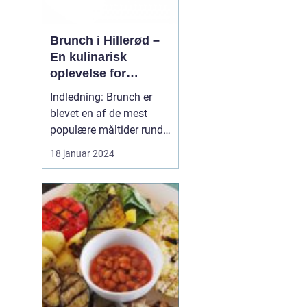
Brunch i Hillerød –
En kulinarisk
oplevelse for
eventyrrejsende og
Indledning: Brunch er
backpackere
blevet en af de mest
populære måltider rundt
omkring i verden, og
18 januar 2024
Hillerød er ingen
undtagelse. Byen, der er
kendt for sin rige historie
og smukke natur, tilbyder
også et bredt udvalg af
lækre brunchsteder, der
tiltaler både eve...