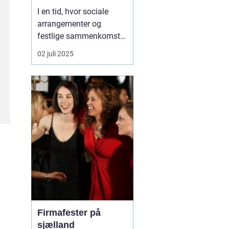
I en tid, hvor sociale
arrangementer og
festlige sammenkomster
ofte kræver et element af
02 juli 2025
underholdning, står
karaoke ud som en
favoritaktivitet blandt
mange. Karaoke
maskiner giver folk
mulighed for at slippe
deres indre stjerne lø...
Firmafester på
sjælland