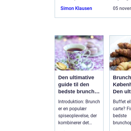
Simon Klausen
05 nove
Den ultimative
Brunch
guide til den
Københ
bedste brunch i
Den ult
Århus
guide ti
Introduktion: Brunch
Buffet el
eventy
er en populær
carte? F
og bac
spiseoplevelse, der
bedste
kombinerer det
brunchop
bedste fra
Københ