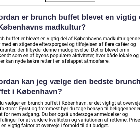
rdan er brunch buffet blevet en vigtig 
 Københavns madkultur?
ch buffet er blevet en vigtig del af Københavns madkultur genn
r med en stigende efterspørgsel og tilføjelsen af flere caféer og
auranter, der tilbyder denne madoplevelse. Det er blevet omn
kendt som en af byens populære aktiviteter, hvor både lokale og
ter kan nyde lækre retter i en afslappet atmosfære.
ordan kan jeg vælge den bedste brunc
ffet i København?
u vælger en brunch buffet i København, er det vigtigt at overvej
 faktorer. Først og fremmest bør du tage hensyn til beliggenhede
et for nem adgang. Du bør også undersøge anmeldelser og
alinger for at vurdere kvaliteten og variationen af retterne. Prise
en vigtig faktor at overveje i forhold til dit budget.