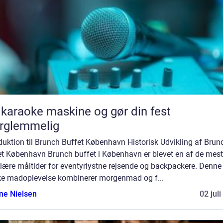
 karaoke maskine og gør din fest
rglemmelig
duktion til Brunch Buffet København Historisk Udvikling af Brun
et København Brunch buffet i København er blevet en af de mest
lære måltider for eventyrlystne rejsende og backpackere. Denne
ke madoplevelse kombinerer morgenmad og f...
ine Nielsen
02 jul