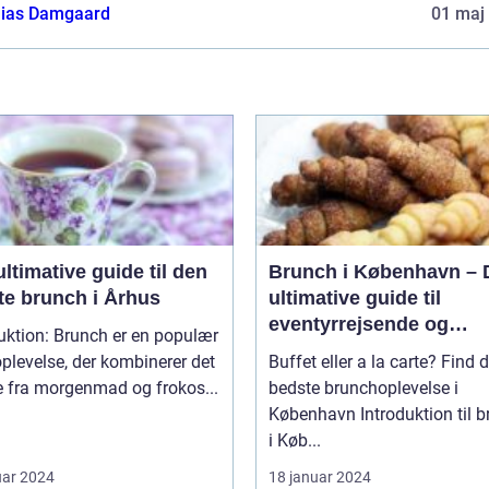
ias Damgaard
01 maj
ltimative guide til den
Brunch i København – 
te brunch i Århus
ultimative guide til
eventyrrejsende og
uktion: Brunch er en populær
backpackere
plevelse, der kombinerer det
Buffet eller a la carte? Find 
e fra morgenmad og frokos...
bedste brunchoplevelse i
København Introduktion til brunch
i Køb...
uar 2024
18 januar 2024