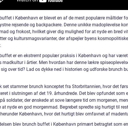
buffet i København er blevet en af de mest populære måltider fo
lystne rejsende og backpackere. Denne unikke madoplevelse ko
d og frokost, hvilket giver dig mulighed for at nyde en bred vif
etter og kultursmagsvarianter, der afspejler byens kosmopolitisk
.
buffet er en ekstremt populær praksis i København og har været
s madkultur i årtier. Men hvordan har denne lækre spiseoplevels
 sig over tid? Lad os dykke ned i historien og udforske brunch b
k set stammer brunch konceptet fra Storbritannien, hvor det førs
ceret i slutningen af det 19. århundrede. Det blev opfundet som 
 på soldater, der ønskede at sove længere tid om morgenen, men
 at nyde en god morgenmad. Begrebet spredte sig hurtigt til res
 herunder København, hvor det hurtigt blev omfavnet af madentu
delsen blev brunch buffet i København primært betragtet som e