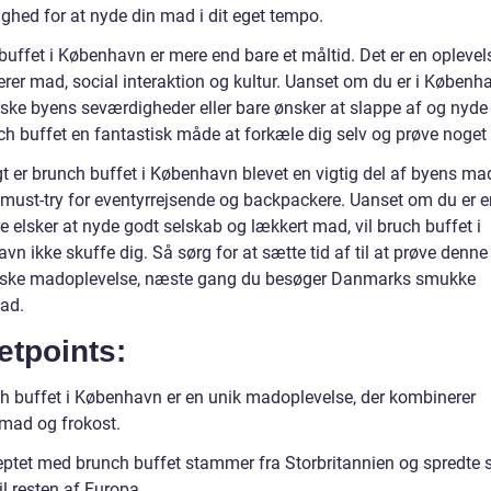
ighed for at nyde din mad i dit eget tempo.
uffet i København er mere end bare et måltid. Det er en oplevels
rer mad, social interaktion og kultur. Uanset om du er i Københ
ske byens seværdigheder eller bare ønsker at slappe af og nyde l
ch buffet en fantastisk måde at forkæle dig selv og prøve noget 
gt er brunch buffet i København blevet en vigtig del af byens ma
t must-try for eventyrrejsende og backpackere. Uanset om du er e
re elsker at nyde godt selskab og lækkert mad, vil bruch buffet i
n ikke skuffe dig. Så sørg for at sætte tid af til at prøve denne
iske madoplevelse, næste gang du besøger Danmarks smukke
ad.
etpoints:
h buffet i København er en unik madoplevelse, der kombinerer
ad og frokost.
ptet med brunch buffet stammer fra Storbritannien og spredte 
til resten af Europa.