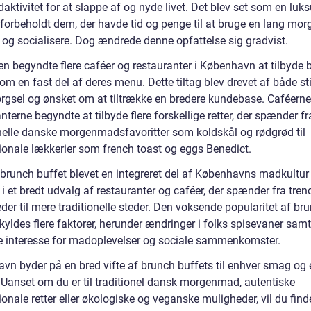
ktivitet for at slappe af og nyde livet. Det blev set som en luks
 forbeholdt dem, der havde tid og penge til at bruge en lang mor
e og socialisere. Dog ændrede denne opfattelse sig gradvist.
en begyndte flere caféer og restauranter i København at tilbyde 
om en fast del af deres menu. Dette tiltag blev drevet af både s
ørgsel og ønsket om at tiltrække en bredere kundebase. Caféern
nterne begyndte at tilbyde flere forskellige retter, der spænder fr
onelle danske morgenmadsfavoritter som koldskål og rødgrød til
tionale lækkerier som french toast og eggs Benedict.
r brunch buffet blevet en integreret del af Københavns madkultur
 i et bredt udvalg af restauranter og caféer, der spænder fra tren
der til mere traditionelle steder. Den voksende popularitet af br
kyldes flere faktorer, herunder ændringer i folks spisevaner sam
e interesse for madoplevelser og sociale sammenkomster.
vn byder på en bred vifte af brunch buffets til enhver smag og 
 Uanset om du er til traditionel dansk morgenmad, autentiske
ionale retter eller økologiske og veganske muligheder, vil du find