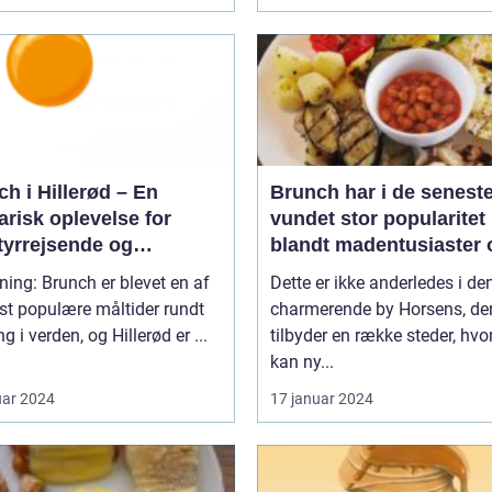
h i Hillerød – En
Brunch har i de seneste
arisk oplevelse for
vundet stor popularitet
tyrrejsende og
blandt madentusiaster 
packere
dem, der elsker at
ning: Brunch er blevet en af
Dette er ikke anderledes i de
kombinere de lækreste
st populære måltider rundt
charmerende by Horsens, de
morgenmadslækkerier
g i verden, og Hillerød er ...
tilbyder en række steder, hv
frokostfavoritter
kan ny...
uar 2024
17 januar 2024