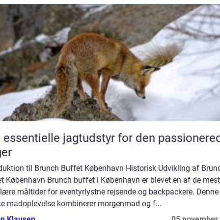
 essentielle jagtudstyr for den passionere
er
duktion til Brunch Buffet København Historisk Udvikling af Brun
et København Brunch buffet i København er blevet en af de mest
lære måltider for eventyrlystne rejsende og backpackere. Denne
ke madoplevelse kombinerer morgenmad og f...
n Klausen
05 november