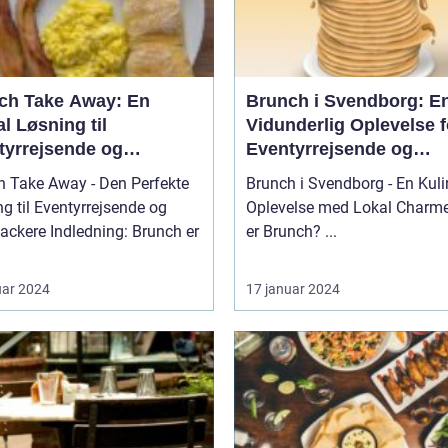
ch Take Away: En
Brunch i Svendborg: E
l Løsning til
Vidunderlig Oplevelse f
tyrrejsende og
Eventyrrejsende og
packere
Backpackere
h Take Away - Den Perfekte
Brunch i Svendborg - En Kuli
g til Eventyrrejsende og
Oplevelse med Lokal Charme Hv
ledning: Brunch er
er Brunch? ...
uar 2024
17 januar 2024