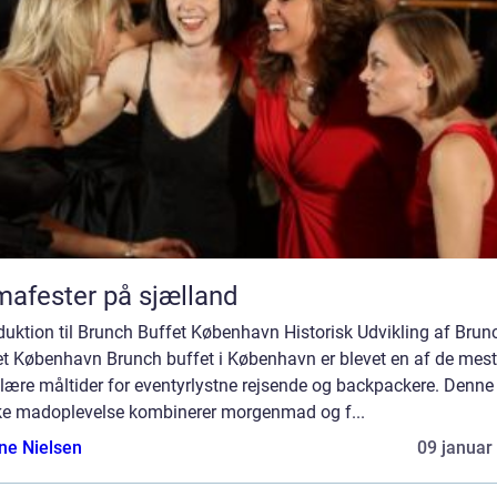
mafester på sjælland
duktion til Brunch Buffet København Historisk Udvikling af Brun
et København Brunch buffet i København er blevet en af de mest
lære måltider for eventyrlystne rejsende og backpackere. Denne
ke madoplevelse kombinerer morgenmad og f...
ine Nielsen
09 januar