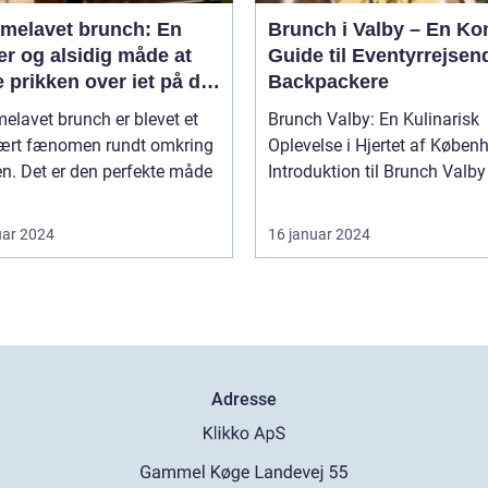
melavet brunch: En
Brunch i Valby – En Ko
r og alsidig måde at
Guide til Eventyrrejsen
 prikken over iet på din
Backpackere
enmad eller frokost
lavet brunch er blevet et
Brunch Valby: En Kulinarisk
ært fænomen rundt omkring
Oplevelse i Hjertet af Køben
en. Det er den perfekte måde
uar 2024
16 januar 2024
Adresse