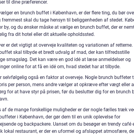
er til dine præferencer.
ælger en brunch buffet i København, er der flere ting, du bør ove
g fremmest skal du tage hensyn til beliggenheden af stedet. Kø
tor by, og du ønsker måske at vælge en brunch buffet, der er nem
lig fra dit hotel eller dit aktuelle opholdssted.
r er det vigtigt at overveje kvaliteten og variationen af retterne
uffet skal tilbyde et bredt udvalg af mad, der kan tilfredsstille
lige smagsløg. Det kan være en god idé at læse anmeldelser og
nger online for at få en idé om, hvad stedet har at tilbyde.
r selvfølgelig også en faktor at overveje. Nogle brunch buffeter t
pris per person, mens andre vælger at opkræve efter vægt eller a
Sørg for at have styr på prisen, før du beslutter dig for en brunch b
avn.
s af de mange forskellige muligheder er der nogle fælles træk ve
uffeter i København, der gør dem til en unik oplevelse for
rejsende og backpackere. Uanset om du besøger en trendy café e
k lokal restaurant, er der en uformel og afslappet atmosfære, de