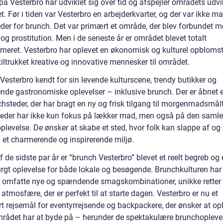
å Vesterbro har udviklet sig over tid og afspejler områdets udvi
et. Før i tiden var Vesterbro en arbejderkvarter, og der var ikke m
der for brunch. Det var primært et område, der blev forbundet 
 og prostitution. Men i de seneste år er området blevet totalt
rmeret. Vesterbro har oplevet en økonomisk og kulturel opblomst
tiltrukket kreative og innovative mennesker til området.
 Vesterbro kendt for sin levende kulturscene, trendy butikker og
de gastronomiske oplevelser – inklusive brunch. Der er åbnet 
hsteder, der har bragt en ny og frisk tilgang til morgenmadsmålt
teder har ikke kun fokus på lækker mad, men også på den saml
plevelse. De ønsker at skabe et sted, hvor folk kan slappe af og
i et charmerende og inspirerende miljø.
af de sidste par år er “brunch Vesterbro” blevet et reelt begreb og
urgt oplevelse for både lokale og besøgende. Brunchkulturen har 
 at omfatte nye og spændende smagskombinationer, unikke retter
atmosfære, der er perfekt til at starte dagen. Vesterbro er nu et
t rejsemål for eventyrrejsende og backpackere, der ønsker at opl
rådet har at byde på – herunder de spektakulære brunchoplevel