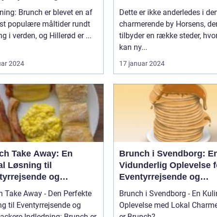
packere
dem, der elsker at
ning: Brunch er blevet en af
Dette er ikke anderledes i de
kombinere de lækreste
st populære måltider rundt
charmerende by Horsens, de
morgenmadslækkerier
g i verden, og Hillerød er ...
tilbyder en række steder, hv
frokostfavoritter
kan ny...
uar 2024
17 januar 2024
ch Take Away: En
Brunch i Svendborg: E
l Løsning til
Vidunderlig Oplevelse f
tyrrejsende og
Eventyrrejsende og
packere
Backpackere
h Take Away - Den Perfekte
Brunch i Svendborg - En Kuli
g til Eventyrrejsende og
Oplevelse med Lokal Charme Hv
ledning: Brunch er
er Brunch? ...