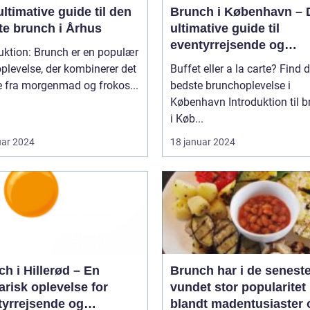
ltimative guide til den
Brunch i København – 
te brunch i Århus
ultimative guide til
eventyrrejsende og
uktion: Brunch er en populær
backpackere
plevelse, der kombinerer det
Buffet eller a la carte? Find 
e fra morgenmad og frokos...
bedste brunchoplevelse i
København Introduktion til brunch
i Køb...
uar 2024
18 januar 2024
h i Hillerød – En
Brunch har i de seneste
arisk oplevelse for
vundet stor popularitet
tyrrejsende og
blandt madentusiaster 