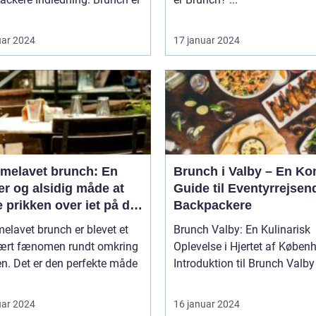
uar 2024
17 januar 2024
melavet brunch: En
Brunch i Valby – En Ko
r og alsidig måde at
Guide til Eventyrrejsen
 prikken over iet på din
Backpackere
enmad eller frokost
lavet brunch er blevet et
Brunch Valby: En Kulinarisk
ært fænomen rundt omkring
Oplevelse i Hjertet af Køben
en. Det er den perfekte måde
uar 2024
16 januar 2024