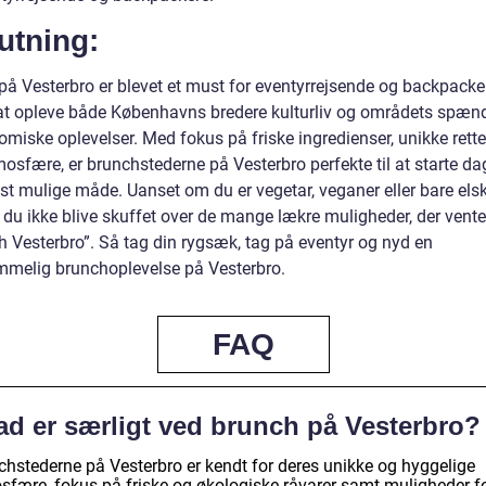
utning:
på Vesterbro er blevet et must for eventyrrejsende og backpacker
at opleve både Københavns bredere kulturliv og områdets spæ
miske oplevelser. Med fokus på friske ingredienser, unikke rette
mosfære, er brunchstederne på Vesterbro perfekte til at starte d
st mulige måde. Uanset om du er vegetar, veganer eller bare els
 du ikke blive skuffet over de mange lækre muligheder, der vente
h Vesterbro”. Så tag din rygsæk, tag på eventyr og nyd en
mmelig brunchoplevelse på Vesterbro.
FAQ
ad er særligt ved brunch på Vesterbro?
chstederne på Vesterbro er kendt for deres unikke og hyggelige
sfære, fokus på friske og økologiske råvarer samt muligheder f