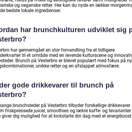
tariske og veganske retter. Her kan du nyde en lækker morgenm
de bedste lokale ingredienser.
ordan har brunchkulturen udviklet sig 
sterbro?
rbro har gennemgået en stor forvandling fra et tidligere
jderkvarter til et område med en levende kulturscene og innovati
esteder. Brunch på Vesterbro er blevet populært med fokus på n
skombinationer, unikke retter og en afslappet atmosfære.
der gode drikkevarer til brunch på
sterbro?
mange brunchsteder på Vesterbro tilbyder forskellige drikkevarer
 friskpressede juicer, smoothies og lækre kaffe- og tevarianter.
 giver dig mulighed for at kickstarte din dag med et energiboost