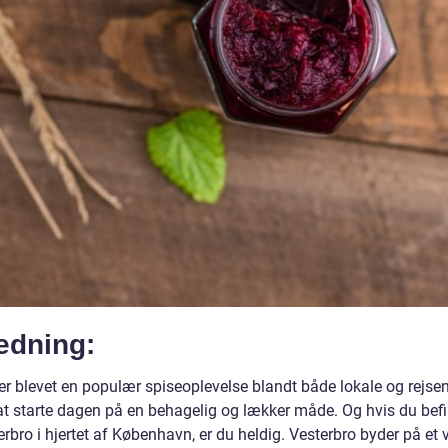
edning:
er blevet en populær spiseoplevelse blandt både lokale og rejsen
at starte dagen på en behagelig og lækker måde. Og hvis du befi
rbro i hjertet af København, er du heldig. Vesterbro byder på et 