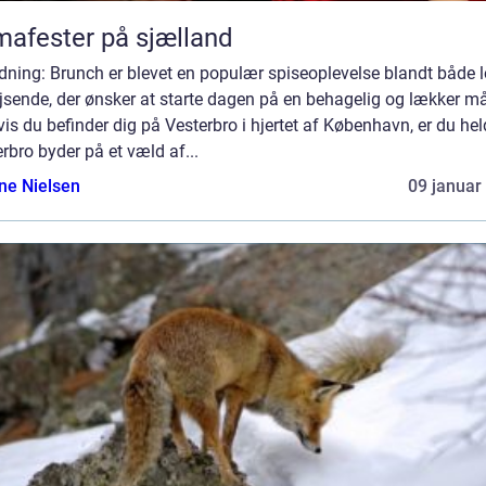
mafester på sjælland
dning: Brunch er blevet en populær spiseoplevelse blandt både 
jsende, der ønsker at starte dagen på en behagelig og lækker m
is du befinder dig på Vesterbro i hjertet af København, er du hel
rbro byder på et væld af...
ine Nielsen
09 januar