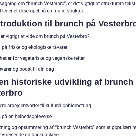
øgning om “brunch Vesterbro”, er det vigtigt at strukturere teks
 Her er et eksempel på en mulig struktur:
ntroduktion til brunch på Vesterbr
 er vigtigt at vide om brunch på Vesterbro?
 på friske og økologiske råvarer
heder for vegetariske og veganske retter
varer og boost til din dag
en historiske udvikling af brunch
terbro
ere arbejderkvarter til kulturel opblomstring
 på en helhedsoplevelse
utning og opsummering af “brunch Vesterbro” som et populært r
ntyrrejsende og backpackere.