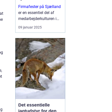
Firmafester på Sjælland
er en essentiel del af
at
medarbejderkulturen i
ne
mange virksomheder.
g
09 januar 2025
Med en stigning i
antallet af kreative og
unikke venues er
Sjælland blevet ...
og
e,
et
Det essentielle
ig
jagtudstyr for den