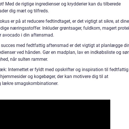
et! Med de rigtige ingredienser og krydderier kan du tilberede
lader dig mæt og tilfreds.
s er på at reducere fedtindtaget, er det vigtigt at sikre, at dine
ndige næringsstoffer. Inkluder grøntsager, fuldkorn, magert prote
r avocado i din aftensmad.
e succes med fedtfattig aftensmad er det vigtigt at planlægge di
dienser ved hånden. Gør en madplan, lav en indkøbsliste og sø
ghed, når sulten rammer.
æk: Internettet er fyldt med opskrifter og inspiration til fedtfattig
 hjemmesider og kogebøger, der kan motivere dig til at
og lækre smagskombinationer.