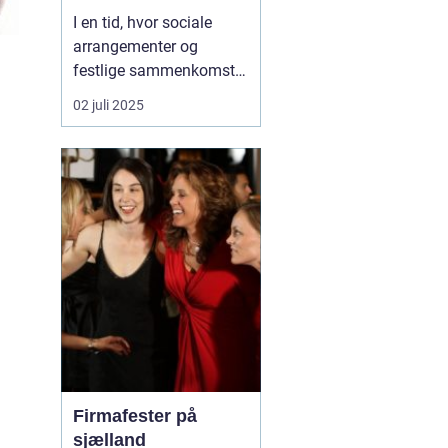
I en tid, hvor sociale
arrangementer og
festlige sammenkomster
ofte kræver et element af
02 juli 2025
underholdning, står
karaoke ud som en
favoritaktivitet blandt
mange. Karaoke
maskiner giver folk
mulighed for at slippe
deres indre stjerne lø...
Firmafester på
sjælland