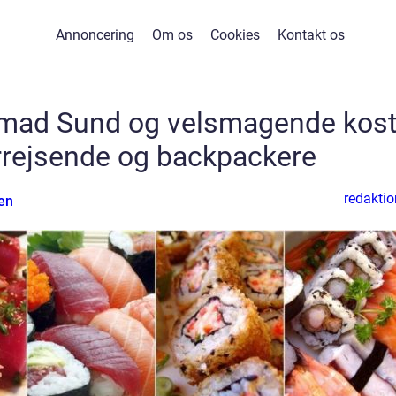
Annoncering
Om os
Cookies
Kontakt os
nsmad Sund og velsmagende kos
rrejsende og backpackere
redaktio
en