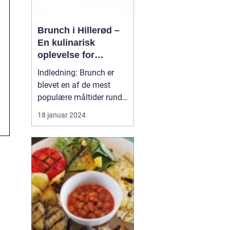
Brunch i Hillerød –
En kulinarisk
oplevelse for
eventyrrejsende og
Indledning: Brunch er
backpackere
blevet en af de mest
populære måltider rundt
omkring i verden, og
18 januar 2024
Hillerød er ingen
undtagelse. Byen, der er
kendt for sin rige historie
og smukke natur, tilbyder
også et bredt udvalg af
lækre brunchsteder, der
tiltaler både eve...