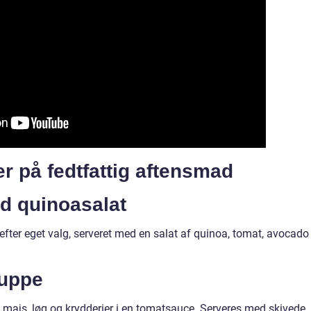
r på fedtfattig aftensmad
ed quinoasalat
 efter eget valg, serveret med en salat af quinoa, tomat, avocado
suppe
, majs, løg og krydderier i en tomatsauce. Serveres med skivede