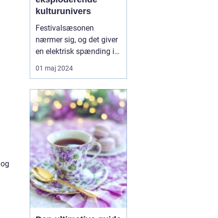
kulturunivers
Festivalsæsonen
nærmer sig, og det giver
en elektrisk spænding i
luften hos musikelskere,
01 maj 2024
kulturdyrkere og
eventyrlystne sjæle.
Festivalen er nemlig
blevet et
kæmpemæssigt
fænomen, hvor hver en
note og hvert et
glitterkast er en del af en
 og
større fort...