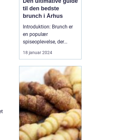
Den ultimative guide
til den bedste
brunch i Århus
Introduktion: Brunch er
en populær
spiseoplevelse, der
kombinerer det bedste
18 januar 2024
fra morgenmad og
frokost. I denne artikel vil
vi udforske Århus'
bedste brunchsteder og
give dig en dybdegående
indsigt i, hvad der gør
dem til favoritter blandt
både lokale...
et