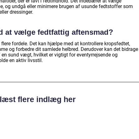
måltider, der er lavt i fedtindhold. Det indebærer at vælge
de, og undgå eller minimere brugen af usunde fedtstoffer som
ller dressinger.
d at vælge fedtfattig aftensmad?
flere fordele. Det kan hjælpe med at kontrollere kropsfedtet,
mme og forbedre dit samlede helbred. Derudover kan det bidrage
f en sund vægt, hvilket er vigtigt for eventyrrejsende og
de en aktiv livsstil.
læst flere indlæg her