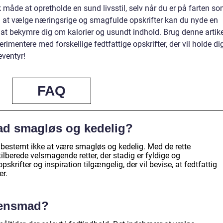
 måde at opretholde en sund livsstil, selv når du er på farten s
d at vælge næringsrige og smagfulde opskrifter kan du nyde en
at bekymre dig om kalorier og usundt indhold. Brug denne artike
rimentere med forskellige fedtfattige opskrifter, der vil holde di
eventyr!
FAQ
mad smagløs og kedelig?
 bestemt ikke at være smagløs og kedelig. Med de rette
ilberede velsmagende retter, der stadig er fyldige og
opskrifter og inspiration tilgængelig, der vil bevise, at fedtfattig
r.
ftensmad?