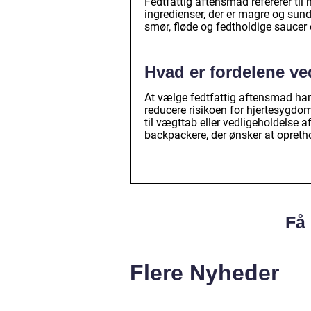
Fedtfattig aftensmad refererer til 
ingredienser, der er magre og sun
smør, fløde og fedtholdige saucer e
Hvad er fordelene ve
At vælge fedtfattig aftensmad har 
reducere risikoen for hjertesygdo
til vægttab eller vedligeholdelse a
backpackere, der ønsker at oprethol
Få 
Flere Nyheder