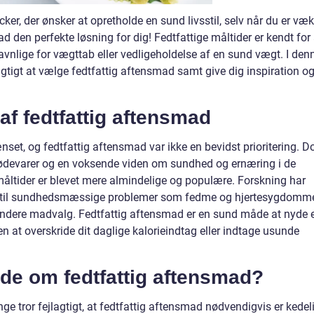
ker, der ønsker at opretholde en sund livsstil, selv når du er væk
 den perfekte løsning for dig! Fedtfattige måltider er kendt for 
avnlige for vægttab eller vedligeholdelse af en sund vægt. I den
r vigtigt at vælge fedtfattig aftensmad samt give dig inspiration o
 af fedtfattig aftensmad
ænset, og fedtfattig aftensmad var ikke en bevidst prioritering. D
 fødevarer og en voksende viden om sundhed og ernæring i de
e måltider er blevet mere almindelige og populære. Forskning har
føre til sundhedsmæssige problemer som fedme og hjertesygdomm
undere madvalg. Fedtfattig aftensmad er en sund måde at nyde 
en at overskride dit daglige kalorieindtag eller indtage usunde
vide om fedtfattig aftensmad?
ge tror fejlagtigt, at fedtfattig aftensmad nødvendigvis er kedel