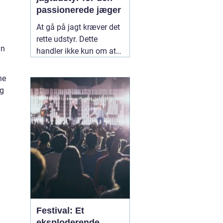
passionerede jæger
At gå på jagt kræver det
rette udstyr. Dette
in
handler ikke kun om at
have en god riffel eller
bue, men også om det
ne
tilbehør og tøj, der sikrer
rg
en vellykket og sikker
jagtoplevels.
05
november 2024
Festival: Et
eksploderende