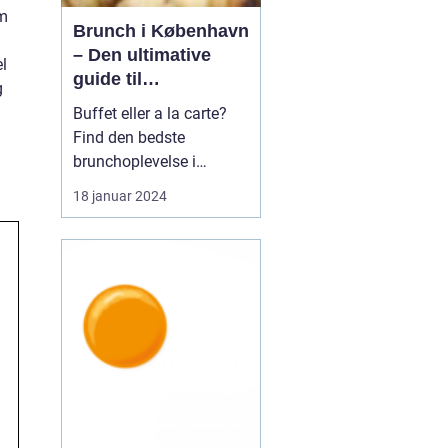
om
Brunch i København
– Den ultimative
l
guide til
g
eventyrrejsende og
Buffet eller a la carte?
backpackere
Find den bedste
brunchoplevelse i
København Introduktion
18 januar 2024
til brunch i København
Brunch er blevet en af de
mest populære måltider i
København og tilbyder
en perfekt kombination
af morgenmad og
frokost. Det er en
afslappet o...