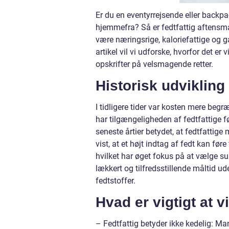
Er du en eventyrrejsende eller backpac
hjemmefra? Så er fedtfattig aftensmad
være næringsrige, kaloriefattige og g
artikel vil vi udforske, hvorfor det e
opskrifter på velsmagende retter.
Historisk udvikling
I tidligere tider var kosten mere begr
har tilgængeligheden af fedtfattige
seneste årtier betydet, at fedtfattig
vist, at et højt indtag af fedt kan 
hvilket har øget fokus på at vælge s
lækkert og tilfredsstillende måltid ud
fedtstoffer.
Hvad er vigtigt at 
– Fedtfattig betyder ikke kedelig: Man