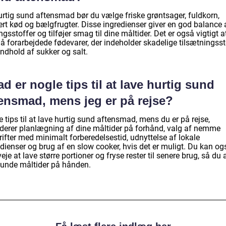
hurtig sund aftensmad bør du vælge friske grøntsager, fuldkorn,
rt kød og bælgfrugter. Disse ingredienser giver en god balance 
gsstoffer og tilføjer smag til dine måltider. Det er også vigtigt a
 forarbejdede fødevarer, der indeholder skadelige tilsætningssto
indhold af sukker og salt.
d er nogle tips til at lave hurtig sund
tensmad, mens jeg er på rejse?
 tips til at lave hurtig sund aftensmad, mens du er på rejse,
uderer planlægning af dine måltider på forhånd, valg af nemme
ifter med minimalt forberedelsestid, udnyttelse af lokale
dienser og brug af en slow cooker, hvis det er muligt. Du kan og
eje at lave større portioner og fryse rester til senere brug, så du a
sunde måltider på hånden.