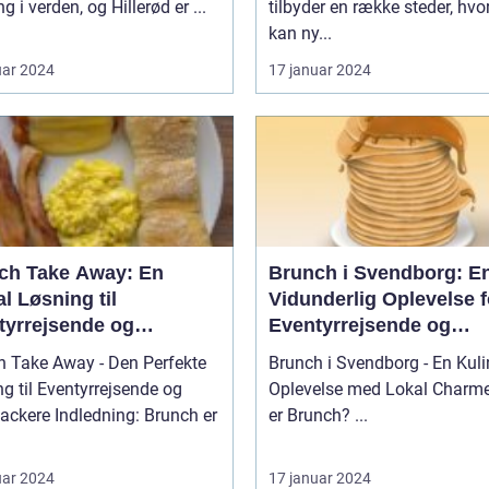
g i verden, og Hillerød er ...
tilbyder en række steder, hv
frokostfavoritter
kan ny...
uar 2024
17 januar 2024
ch Take Away: En
Brunch i Svendborg: E
l Løsning til
Vidunderlig Oplevelse f
tyrrejsende og
Eventyrrejsende og
packere
Backpackere
h Take Away - Den Perfekte
Brunch i Svendborg - En Kuli
g til Eventyrrejsende og
Oplevelse med Lokal Charme Hv
ledning: Brunch er
er Brunch? ...
uar 2024
17 januar 2024