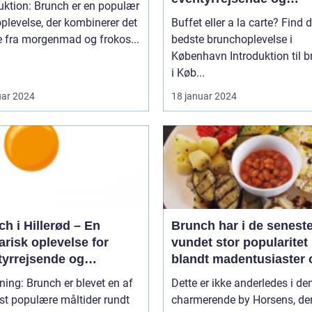
uktion: Brunch er en populær
backpackere
plevelse, der kombinerer det
Buffet eller a la carte? Find 
e fra morgenmad og frokos...
bedste brunchoplevelse i
København Introduktion til brunch
i Køb...
uar 2024
18 januar 2024
h i Hillerød – En
Brunch har i de seneste
arisk oplevelse for
vundet stor popularitet
tyrrejsende og
blandt madentusiaster 
packere
dem, der elsker at
ning: Brunch er blevet en af
Dette er ikke anderledes i de
kombinere de lækreste
st populære måltider rundt
charmerende by Horsens, de
morgenmadslækkerier