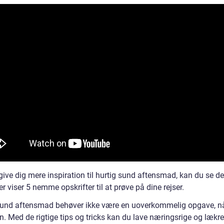
 give dig mere inspiration til hurtig sund aftensmad, kan du se d
er viser 5 nemme opskrifter til at prøve på dine rejser.
sund aftensmad behøver ikke være en uoverkommelig opgave, nå
n. Med de rigtige tips og tricks kan du lave næringsrige og lækre