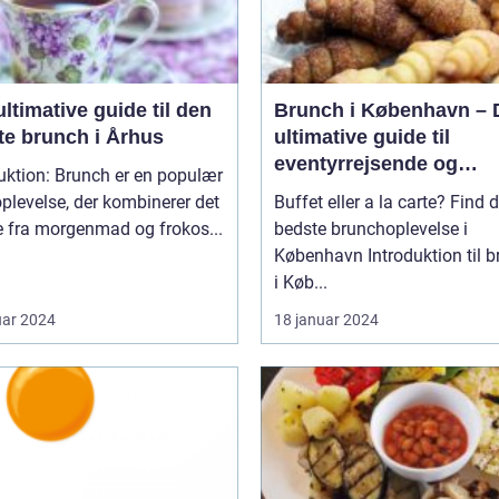
ltimative guide til den
Brunch i København – 
te brunch i Århus
ultimative guide til
eventyrrejsende og
uktion: Brunch er en populær
backpackere
plevelse, der kombinerer det
Buffet eller a la carte? Find 
e fra morgenmad og frokos...
bedste brunchoplevelse i
København Introduktion til brunch
i Køb...
uar 2024
18 januar 2024