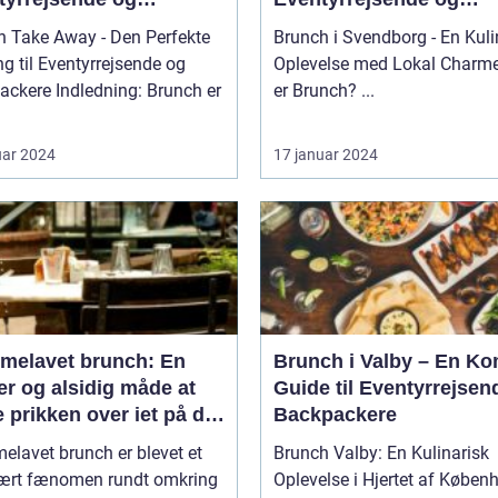
packere
Backpackere
h Take Away - Den Perfekte
Brunch i Svendborg - En Kuli
g til Eventyrrejsende og
Oplevelse med Lokal Charme Hv
ledning: Brunch er
er Brunch? ...
uar 2024
17 januar 2024
melavet brunch: En
Brunch i Valby – En Ko
r og alsidig måde at
Guide til Eventyrrejsen
 prikken over iet på din
Backpackere
enmad eller frokost
lavet brunch er blevet et
Brunch Valby: En Kulinarisk
ært fænomen rundt omkring
Oplevelse i Hjertet af Køben