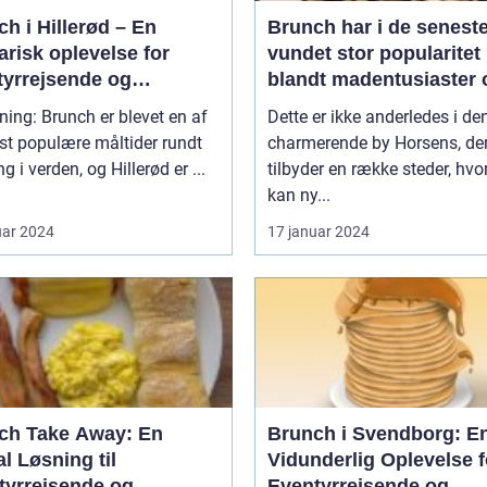
h i Hillerød – En
Brunch har i de seneste
arisk oplevelse for
vundet stor popularitet
tyrrejsende og
blandt madentusiaster 
packere
dem, der elsker at
ning: Brunch er blevet en af
Dette er ikke anderledes i de
kombinere de lækreste
st populære måltider rundt
charmerende by Horsens, de
morgenmadslækkerier
g i verden, og Hillerød er ...
tilbyder en række steder, hv
frokostfavoritter
kan ny...
uar 2024
17 januar 2024
ch Take Away: En
Brunch i Svendborg: E
l Løsning til
Vidunderlig Oplevelse f
tyrrejsende og
Eventyrrejsende og