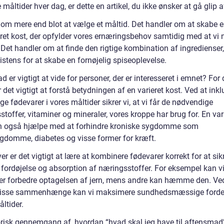
 måltider hver dag, er dette en artikel, du ikke ønsker at gå glip a
 om mere end blot at vælge et måltid. Det handler om at skabe 
ret kost, der opfylder vores ernæringsbehov samtidig med at vi 
Det handler om at finde den rigtige kombination af ingrediense
stens for at skabe en fornøjelig spiseoplevelse.
 er vigtigt at vide for personer, der er interesseret i emnet? For 
r det vigtigt at forstå betydningen af en varieret kost. Ved at ink
ige fødevarer i vores måltider sikrer vi, at vi får de nødvendige
toffer, vitaminer og mineraler, vores kroppe har brug for. En var
n også hjælpe med at forhindre kroniske sygdomme som
ygdomme, diabetes og visse former for kræft.
r er det vigtigt at lære at kombinere fødevarer korrekt for at sik
 fordøjelse og absorption af næringsstoffer. For eksempel kan v
er forbedre optagelsen af jern, mens andre kan hæmme den. Ve
disse sammenhænge kan vi maksimere sundhedsmæssige forde
ltider.
orisk gennemgang af, hvordan “hvad skal jeg have til aftensmad