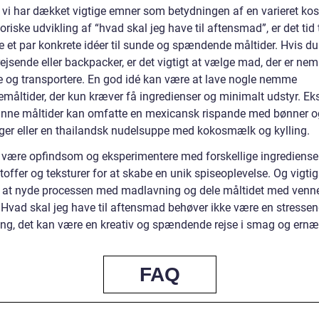
 vi har dækket vigtige emner som betydningen af en varieret kos
oriske udvikling af “hvad skal jeg have til aftensmad”, er det tid t
e et par konkrete idéer til sunde og spændende måltider. Hvis du
ejsende eller backpacker, er det vigtigt at vælge mad, der er nem
de og transportere. En god idé kan være at lave nogle nemme
måltider, der kun kræver få ingredienser og minimalt udstyr. E
nne måltider kan omfatte en mexicansk rispande med bønner o
ger eller en thailandsk nudelsuppe med kokosmælk og kylling.
 være opfindsom og eksperimentere med forskellige ingredienser
ffer og teksturer for at skabe en unik spiseoplevelse. Og vigtigs
r at nyde processen med madlavning og dele måltidet med venn
. Hvad skal jeg have til aftensmad behøver ikke være en stresse
ing, det kan være en kreativ og spændende rejse i smag og ernæ
FAQ