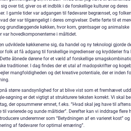
 sig over tid, giver os et indblik i de forskellige kulturer og deres
r. I gamle tider var adgangen til fødevarer begrænset, og folke
hvad der var tilgængeligt i deres omgivelser. Dette førte til et mer
 og grundlæggende køkken, hvor korn, grøntsager og animalske
er var hovedkomponenterne i måltidet.
en udviklede køkkenerne sig, da handel og ny teknologi gjorde d
or folk at få adgang til forskellige ingredienser og krydderier fra
 Dette åbnede dørene for et væld af forskellige smagskombinati
ske traditioner. I dag findes der et utal af madopskrifter og koge
ejler mangfoldigheden og det kreative potentiale, der er inden fo
ing.
opnå større sandsynlighed for at blive vist som et fremhævet ud
e-søgning er det vigtigt at strukturere teksten korrekt. Vi skal 
-tag, der opsummerer emnet, f.eks. “Hvad skal jeg have til aften
 til varierede og sunde måltider”. Derefter kan vi inddrage flere 
introducere underemner som “Betydningen af en varieret kost” og
ering af fødevarer for optimal ernæring”.