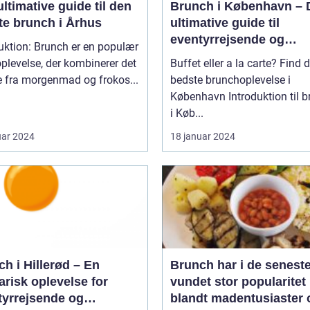
ltimative guide til den
Brunch i København – 
te brunch i Århus
ultimative guide til
eventyrrejsende og
uktion: Brunch er en populær
backpackere
plevelse, der kombinerer det
Buffet eller a la carte? Find 
e fra morgenmad og frokos...
bedste brunchoplevelse i
København Introduktion til brunch
i Køb...
uar 2024
18 januar 2024
h i Hillerød – En
Brunch har i de seneste
arisk oplevelse for
vundet stor popularitet
tyrrejsende og
blandt madentusiaster 