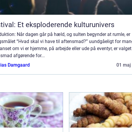
tival: Et eksploderende kulturunivers
duktion: Når dagen går på hæld, og sulten begynder at rumle, er
gsmålet “Hvad skal vi have til aftensmad?” uundgåeligt for man
anset om vi er hjemme, på arbejde eller ude på eventyr, er valget
nsmad afgørende for...
ias Damgaard
01 maj