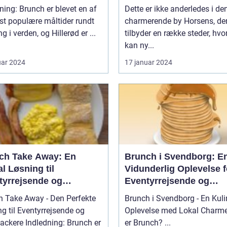
packere
dem, der elsker at
ning: Brunch er blevet en af
Dette er ikke anderledes i de
kombinere de lækreste
st populære måltider rundt
charmerende by Horsens, de
morgenmadslækkerier
g i verden, og Hillerød er ...
tilbyder en række steder, hv
frokostfavoritter
kan ny...
uar 2024
17 januar 2024
ch Take Away: En
Brunch i Svendborg: E
l Løsning til
Vidunderlig Oplevelse f
tyrrejsende og
Eventyrrejsende og
packere
Backpackere
h Take Away - Den Perfekte
Brunch i Svendborg - En Kuli
g til Eventyrrejsende og
Oplevelse med Lokal Charme Hv
ledning: Brunch er
er Brunch? ...