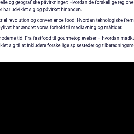
elle og geografiske påvirkninger: Hvordan de forskellige regione
r har udviklet sig og påvirket hinanden.
triel revolution og convenience food: Hvordan teknologiske frem
ylivet har ændret vores forhold til madlavning og måltider.
oderne tid: Fra fastfood til gourmetoplevelser – hvordan madk
klet sig til at inkludere forskellige spisesteder og tilberedningsm