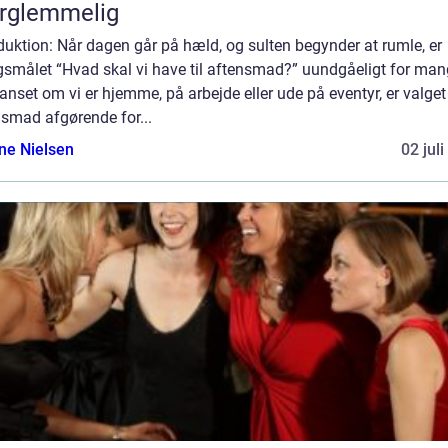
rglemmelig
duktion: Når dagen går på hæld, og sulten begynder at rumle, er
gsmålet “Hvad skal vi have til aftensmad?” uundgåeligt for man
anset om vi er hjemme, på arbejde eller ude på eventyr, er valget
nsmad afgørende for...
ine Nielsen
02 jul