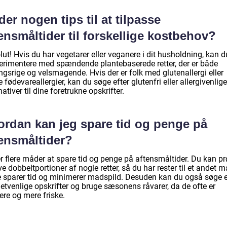
der nogen tips til at tilpasse
ensmåltider til forskellige kostbehov?
ut! Hvis du har vegetarer eller veganere i dit husholdning, kan d
erimentere med spændende plantebaserede retter, der er både
gsrige og velsmagende. Hvis der er folk med glutenallergi eller
 fødevareallergier, kan du søge efter glutenfri eller allergivenlige
nativer til dine foretrukne opskrifter.
ordan kan jeg spare tid og penge på
tensmåltider?
er flere måder at spare tid og penge på aftensmåltider. Du kan p
ve dobbeltportioner af nogle retter, så du har rester til et andet må
e sparer tid og minimerer madspild. Desuden kan du også søge e
etvenlige opskrifter og bruge sæsonens råvarer, da de ofte er
gere og mere friske.