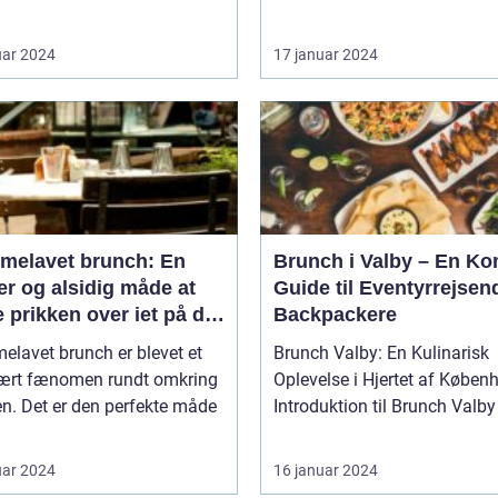
uar 2024
17 januar 2024
melavet brunch: En
Brunch i Valby – En Ko
r og alsidig måde at
Guide til Eventyrrejsen
 prikken over iet på din
Backpackere
enmad eller frokost
lavet brunch er blevet et
Brunch Valby: En Kulinarisk
ært fænomen rundt omkring
Oplevelse i Hjertet af Køben
en. Det er den perfekte måde
uar 2024
16 januar 2024