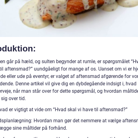
oduktion:
en går på hæld, og sulten begynder at rumle, er spørgsmålet “H
 til aftensmad?” uundgåeligt for mange af os. Uanset om vi er 
de eller ude på eventyr, er valget af aftensmad afgørende for vo
ndende. Denne artikel vil give dig en dybdegående indsigt i, hva
erveje, når man står over for dette spørgsmål, og hvordan måltid
 sig over tid.
vad er vigtigt at vide om “Hvad skal vi have til aftensmad?”
dsplanlægning: Hvordan man gør det nemmere at vælge aften
lægge sine måltider på forhånd.