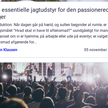
 essentielle jagtudstyr for den passionere
er
duktion: Når dagen går på hæld, og sulten begynder at rumle, er
gsmålet “Hvad skal vi have til aftensmad?” uundgåeligt for man
anset om vi er hjemme, på arbejde eller ude på eventyr, er valget
nsmad afgørende for...
n Klausen
05 november