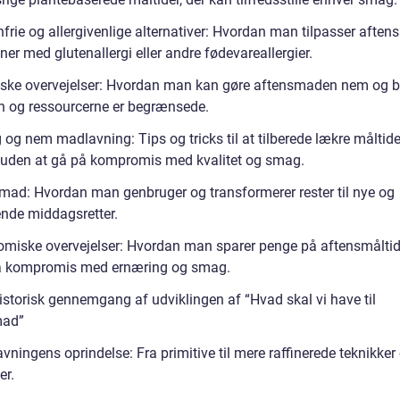
nfrie og allergivenlige alternativer: Hvordan man tilpasser afte
oner med glutenallergi eller andre fødevareallergier.
iske overvejelser: Hvordan man kan gøre aftensmaden nem og 
en og ressourcerne er begrænsede.
 og nem madlavning: Tips og tricks til at tilberede lækre måltid
d, uden at gå på kompromis med kvalitet og smag.
mad: Hvordan man genbruger og transformerer rester til nye og
de middagsretter.
miske overvejelser: Hvordan man sparer penge på aftensmålti
å kompromis med ernæring og smag.
Historisk gennemgang af udviklingen af “Hvad skal vi have til
mad”
ningens oprindelse: Fra primitive til mere raffinerede teknikker
er.