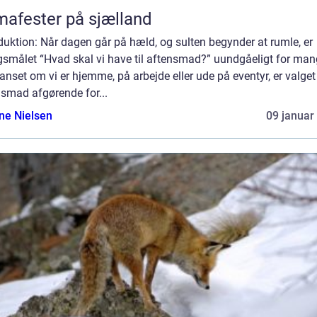
mafester på sjælland
duktion: Når dagen går på hæld, og sulten begynder at rumle, er
gsmålet “Hvad skal vi have til aftensmad?” uundgåeligt for man
anset om vi er hjemme, på arbejde eller ude på eventyr, er valget
nsmad afgørende for...
ine Nielsen
09 januar