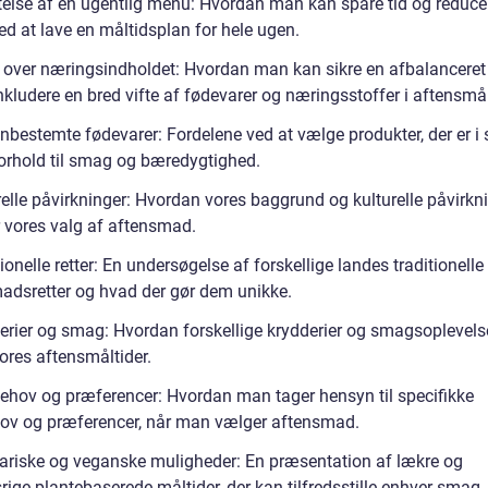
telse af en ugentlig menu: Hvordan man kan spare tid og reduce
ed at lave en måltidsplan for hele ugen.
over næringsindholdet: Hvordan man kan sikre en afbalanceret
nkludere en bred vifte af fødevarer og næringsstoffer i aftensmål
bestemte fødevarer: Fordelene ved at vælge produkter, der er i
forhold til smag og bæredygtighed.
relle påvirkninger: Hvordan vores baggrund og kulturelle påvirkn
r vores valg af aftensmad.
ionelle retter: En undersøgelse af forskellige landes traditionelle
adsretter og hvad der gør dem unikke.
erier og smag: Hvordan forskellige krydderier og smagsoplevels
ores aftensmåltider.
ehov og præferencer: Hvordan man tager hensyn til specifikke
ov og præferencer, når man vælger aftensmad.
ariske og veganske muligheder: En præsentation af lækre og
ige plantebaserede måltider, der kan tilfredsstille enhver smag.