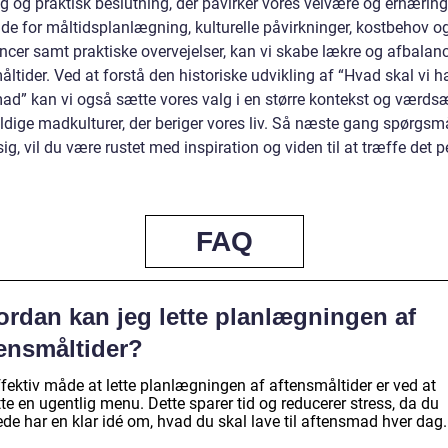
g og praktisk beslutning, der påvirker vores velvære og ernæring
jde for måltidsplanlægning, kulturelle påvirkninger, kostbehov o
ncer samt praktiske overvejelser, kan vi skabe lækre og afbalan
ltider. Ved at forstå den historiske udvikling af “Hvad skal vi ha
ad” kan vi også sætte vores valg i en større kontekst og værds
dige madkulturer, der beriger vores liv. Så næste gang spørgsm
ig, vil du være rustet med inspiration og viden til at træffe det p
FAQ
ordan kan jeg lette planlægningen af
tensmåltider?
ffektiv måde at lette planlægningen af aftensmåltider er ved at
te en ugentlig menu. Dette sparer tid og reducerer stress, da du
ede har en klar idé om, hvad du skal lave til aftensmad hver dag.