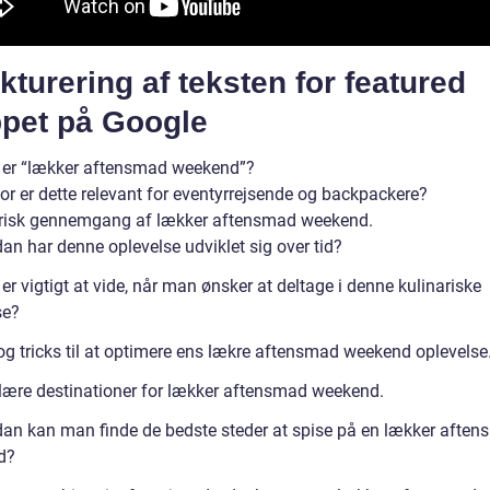
kturering af teksten for featured
ppet på Google
 er “lækker aftensmad weekend”?
or er dette relevant for eventyrrejsende og backpackere?
orisk gennemgang af lækker aftensmad weekend.
an har denne oplevelse udviklet sig over tid?
er vigtigt at vide, når man ønsker at deltage i denne kulinariske
se?
 og tricks til at optimere ens lækre aftensmad weekend oplevelse
lære destinationer for lækker aftensmad weekend.
dan kan man finde de bedste steder at spise på en lækker afte
d?