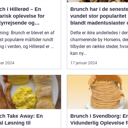
h i Hillerød – En
Brunch har i de seneste
arisk oplevelse for
vundet stor popularitet
tyrrejsende og
blandt madentusiaster 
packere
dem, der elsker at
ning: Brunch er blevet en af
Dette er ikke anderledes i de
kombinere de lækreste
st populære måltider rundt
charmerende by Horsens, de
morgenmadslækkerier
g i verden, og Hillerød er ...
tilbyder en række steder, hv
frokostfavoritter
kan ny...
uar 2024
17 januar 2024
ch Take Away: En
Brunch i Svendborg: E
l Løsning til
Vidunderlig Oplevelse f