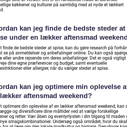
kellige køkkener og kulturer på samtidig med at nyde et lækkert
d.
rdan kan jeg finde de bedste steder at
ise under en lækker aftensmad weeken
t finde de bedste steder at spise, kan du gøre research på forhå
at se på anmeldelser og anbefalinger online. Du kan også spørg
e eller andre rejsende om deres anbefalinger. Det er også vigtigt
veje dine egne præferencer og budget, samt eventuelle
estriktioner eller allergier, når du vælger steder at spise.
ordan kan jeg optimere min oplevelse a
 lækker aftensmad weekend?
at optimere din oplevelse af en lækker aftensmad weekend, kan 
ægge og diversificere dine måltider ved at vælge forskellige
ner og retter. Vær åben og eventyrlysten i din tilgang til maden
 nye smagskombinationer. Undersøg også området, hvor du skal
e, for at lære om den lokale madkultur og historie. Derudover ka