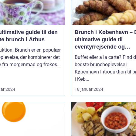
ltimative guide til den
Brunch i København – 
te brunch i Århus
ultimative guide til
eventyrrejsende og
uktion: Brunch er en populær
backpackere
plevelse, der kombinerer det
Buffet eller a la carte? Find 
e fra morgenmad og frokos...
bedste brunchoplevelse i
København Introduktion til brunch
i Køb...
uar 2024
18 januar 2024