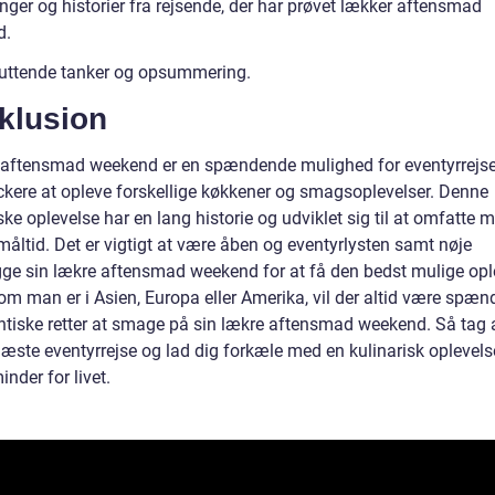
inger og historier fra rejsende, der har prøvet lækker aftensmad
d.
luttende tanker og opsummering.
klusion
aftensmad weekend er en spændende mulighed for eventyrrejs
kere at opleve forskellige køkkener og smagsoplevelser. Denne
ske oplevelse har en lang historie og udviklet sig til at omfatte 
måltid. Det er vigtigt at være åben og eventyrlysten samt nøje
ge sin lækre aftensmad weekend for at få den bedst mulige opl
om man er i Asien, Europa eller Amerika, vil der altid være spæ
ntiske retter at smage på sin lækre aftensmad weekend. Så tag 
æste eventyrrejse og lad dig forkæle med en kulinarisk oplevelse,
nder for livet.