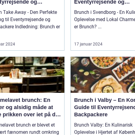
tyrrejsende og
Eventyrrejsende og
packere
Backpackere
h Take Away - Den Perfekte
Brunch i Svendborg - En Kuli
g til Eventyrrejsende og
Oplevelse med Lokal Charme Hv
ledning: Brunch er
er Brunch? ...
uar 2024
17 januar 2024
melavet brunch: En
Brunch i Valby – En Ko
r og alsidig måde at
Guide til Eventyrrejsen
 prikken over iet på din
Backpackere
enmad eller frokost
lavet brunch er blevet et
Brunch Valby: En Kulinarisk
ært fænomen rundt omkring
Oplevelse i Hjertet af Køben