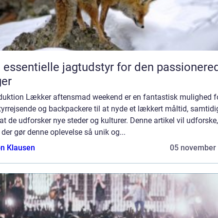
 essentielle jagtudstyr for den passionere
er
oduktion Lækker aftensmad weekend er en fantastisk mulighed f
yrrejsende og backpackere til at nyde et lækkert måltid, samtidi
t de udforsker nye steder og kulturer. Denne artikel vil udforske,
der gør denne oplevelse så unik og...
n Klausen
05 november