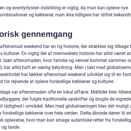
n og eventyrlysten indstilling er vigtig, da man kan opleve nye
mbinationer og køkkener, man ikke tidligere har stiftet bekend
torisk gennemgang
ftensmad weekend har en rig historie, der strækker sig tilbage t
s kulturer. En vigtig del af menneskets historie har altid været a
 Især aftensmaden, hvor familie og venner kommer sammen og
d, har altid haft en særlig betydning. Men i takt med globaliseri
seaktivitet har lækker aftensmad weekend udviklet sig til en fan
 for rejsende at opleve forskellige køkkener og kulturer.
dage var aftensmaden ofte en lokal affære. Måltider blev tilbere
ndbyggere, der fulgte traditionelle opskrifter og brugte de ingredi
til rådighed i området. Men med globaliseringen blev det muligt 
ra forskellige køkkener over hele verden. Dette åbnede døren til e
sk oplevelse, hvor man kan smage autentiske retter fra forskelli
 og lande.