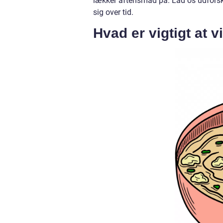
lækker aftensmad på. Lad os udforske
sig over tid.
Hvad er vigtigt at