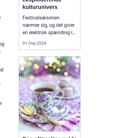
kulturunivers
Festivalsæsonen
r
nærmer sig, og det giver
g
en elektrisk spænding i
luften hos musikelskere,
01 maj 2024
 og
kulturdyrkere og
t
eventyrlystne sjæle.
Festivalen er nemlig
blevet et
od
kæmpemæssigt
fænomen, hvor hver en
e
note og hvert et
glitterkast er en del af en
e
større fort...