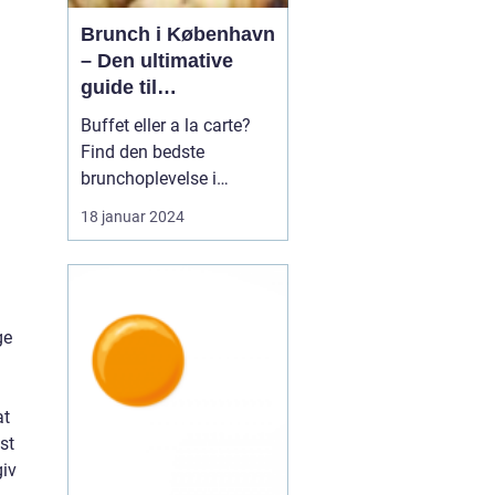
Brunch i København
– Den ultimative
guide til
eventyrrejsende og
Buffet eller a la carte?
backpackere
Find den bedste
brunchoplevelse i
København Introduktion
18 januar 2024
til brunch i København
Brunch er blevet en af de
mest populære måltider i
København og tilbyder
ge
en perfekt kombination
af morgenmad og
frokost. Det er en
at
afslappet o...
st
giv