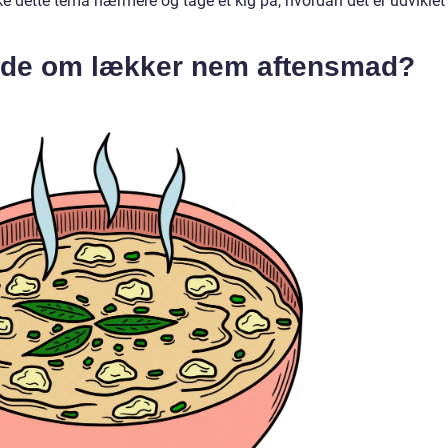
 dette tema nærmere og tage et kig på, hvordan det er udviklet
 vide om lækker nem aftensmad?