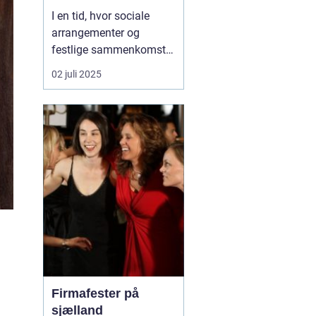
I en tid, hvor sociale
arrangementer og
festlige sammenkomster
ofte kræver et element af
02 juli 2025
underholdning, står
karaoke ud som en
favoritaktivitet blandt
mange. Karaoke
maskiner giver folk
mulighed for at slippe
deres indre stjerne lø...
Firmafester på
sjælland