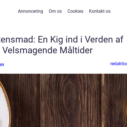
Annoncering
Om os
Cookies
Kontakt os
nsmad: En Kig ind i Verden af
g Velsmagende Måltider
redaktio
en