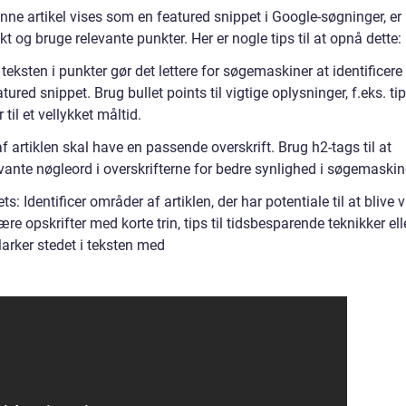
enne artikel vises som en featured snippet i Google-søgninger, er
ekt og bruge relevante punkter. Her er nogle tips til at opnå dette:
 teksten i punkter gør det lettere for søgemaskiner at identificere
ured snippet. Brug bullet points til vigtige oplysninger, f.eks. ti
til et vellykket måltid.
af artiklen skal have en passende overskrift. Brug h2-tags til at
evante nøgleord i overskrifterne for bedre synlighed i søgemaskin
: Identificer områder af artiklen, der har potentiale til at blive v
e opskrifter med korte trin, tips til tidsbesparende teknikker ell
 Marker stedet i teksten med