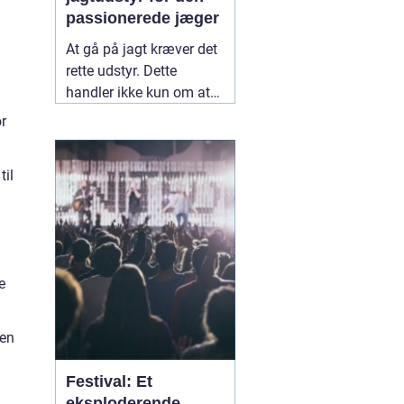
passionerede jæger
At gå på jagt kræver det
rette udstyr. Dette
handler ikke kun om at
have en god riffel eller
r
bue, men også om det
tilbehør og tøj, der sikrer
til
en vellykket og sikker
jagtoplevels.
05
november 2024
e
den
Festival: Et
eksploderende