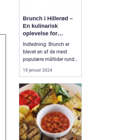
Brunch i Hillerød –
En kulinarisk
oplevelse for
eventyrrejsende og
Indledning: Brunch er
backpackere
blevet en af de mest
populære måltider rundt
omkring i verden, og
18 januar 2024
Hillerød er ingen
undtagelse. Byen, der er
kendt for sin rige historie
og smukke natur, tilbyder
også et bredt udvalg af
lækre brunchsteder, der
tiltaler både eve...