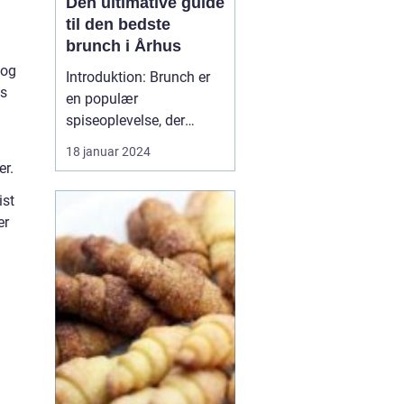
Den ultimative guide
til den bedste
brunch i Århus
 og
Introduktion: Brunch er
ps
en populær
spiseoplevelse, der
kombinerer det bedste
18 januar 2024
fra morgenmad og
er.
frokost. I denne artikel vil
ist
vi udforske Århus'
er
bedste brunchsteder og
give dig en dybdegående
indsigt i, hvad der gør
dem til favoritter blandt
både lokale...