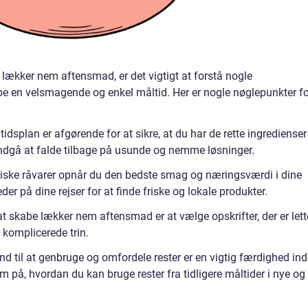
m lækker nem aftensmad, er det vigtigt at forstå nogle
e en velsmagende og enkel måltid. Her er nogle nøglepunkter fo
dsplan er afgørende for at sikre, at du har de rette ingredienser 
undgå at falde tilbage på usunde og nemme løsninger.
 friske råvarer opnår du den bedste smag og næringsværdi i dine
er på dine rejser for at finde friske og lokale produkter.
l at skabe lækker nem aftensmad er at vælge opskrifter, der er lett
 komplicerede trin.
tand til at genbruge og omfordele rester er en vigtig færdighed in
å, hvordan du kan bruge rester fra tidligere måltider i nye og