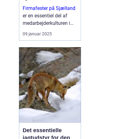
Firmafester på Sjælland
er en essentiel del af
medarbejderkulturen i
mange virksomheder.
09 januar 2025
Med en stigning i
antallet af kreative og
unikke venues er
Sjælland blevet ...
Det essentielle
jagtudstyr for den