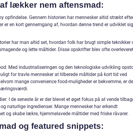
g af lækker nem aftensmad:
y opfindelse. Gennem historien har mennesker altid stræbt efte
 er en kort gennemgang af, hvordan denne trend er udviklet si
istorier har man altid set, hvordan folk har brugt simple teknikker
lsmagende og lette måltider. Disse opskrifter blev ofte overlevere
food: Med industrialiseringen og den teknologiske udvikling opst
ligt for travle mennesker at tilberede måltider på kort tid ved
. Selvom mange convenience food-muligheder er bekvemme, er d
næringsværdi.
ier: I de seneste år er der blevet et øget fokus på at vende tilbag
er og naturlige ingredienser. Mange mennesker har erkendt
kenet og skabe lækre, hjemmelavede måltider med friske råvarer.
mad og featured snippets: