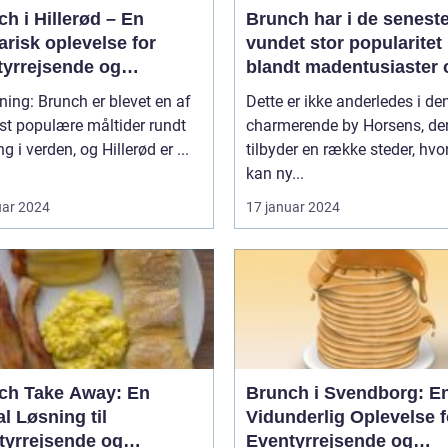
h i Hillerød – En
Brunch har i de seneste
arisk oplevelse for
vundet stor popularitet
tyrrejsende og
blandt madentusiaster 
packere
dem, der elsker at
ning: Brunch er blevet en af
Dette er ikke anderledes i de
kombinere de lækreste
st populære måltider rundt
charmerende by Horsens, de
morgenmadslækkerier
g i verden, og Hillerød er ...
tilbyder en række steder, hv
frokostfavoritter
kan ny...
uar 2024
17 januar 2024
ch Take Away: En
Brunch i Svendborg: E
l Løsning til
Vidunderlig Oplevelse f
tyrrejsende og
Eventyrrejsende og