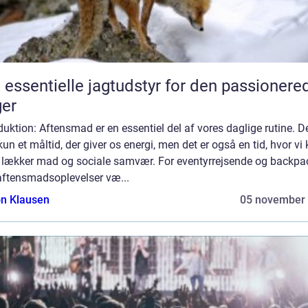
 essentielle jagtudstyr for den passionere
er
duktion: Aftensmad er en essentiel del af vores daglige rutine. De
kun et måltid, der giver os energi, men det er også en tid, hvor vi
 lækker mad og sociale samvær. For eventyrrejsende og backpa
aftensmadsoplevelser væ...
n Klausen
05 november