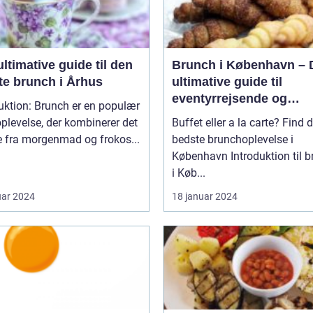
ltimative guide til den
Brunch i København – 
te brunch i Århus
ultimative guide til
eventyrrejsende og
uktion: Brunch er en populær
backpackere
plevelse, der kombinerer det
Buffet eller a la carte? Find 
e fra morgenmad og frokos...
bedste brunchoplevelse i
København Introduktion til brunch
i Køb...
uar 2024
18 januar 2024