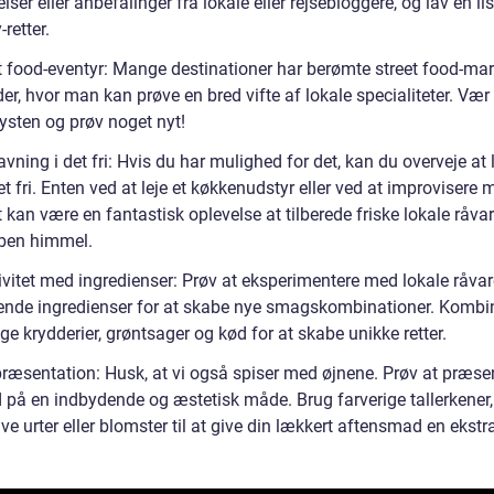
ser eller anbefalinger fra lokale eller rejsebloggere, og lav en li
-retter.
et food-eventyr: Mange destinationer har berømte street food-ma
der, hvor man kan prøve en bred vifte af lokale specialiteter. Vær
ysten og prøv noget nyt!
vning i det fri: Hvis du har mulighed for det, kan du overveje at 
t fri. Enten ved at leje et køkkenudstyr eller ved at improvisere
et kan være en fantastisk oplevelse at tilberede friske lokale råvar
ben himmel.
ivitet med ingredienser: Prøv at eksperimentere med lokale råvar
ende ingredienser for at skabe nye smagskombinationer. Kombi
ige krydderier, grøntsager og kød for at skabe unikke retter.
ræsentation: Husk, at vi også spiser med øjnene. Prøv at præse
 på en indbydende og æstetisk måde. Brug farverige tallerkener,
ve urter eller blomster til at give din lækkert aftensmad en ekstra 