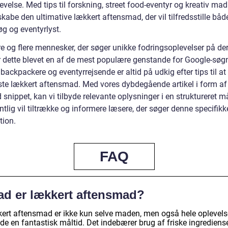
evelse. Med tips til forskning, street food-eventyr og kreativ ma
kabe den ultimative lækkert aftensmad, der vil tilfredsstille båd
g og eventyrlyst.
re og flere mennesker, der søger unikke fodringsoplevelser på de
er dette blevet en af de mest populære genstande for Google-søgn
backpackere og eventyrrejsende er altid på udkig efter tips til at
ste lækkert aftensmad. Med vores dybdegående artikel i form af
 snippet, kan vi tilbyde relevante oplysninger i en struktureret m
tlig vil tiltrække og informere læsere, der søger denne specifikk
tion.
FAQ
ad er lækkert aftensmad?
ert aftensmad er ikke kun selve maden, men også hele oplevels
de en fantastisk måltid. Det indebærer brug af friske ingrediense