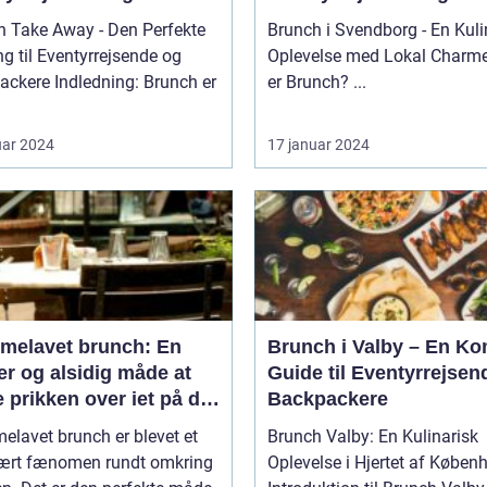
packere
Backpackere
h Take Away - Den Perfekte
Brunch i Svendborg - En Kuli
g til Eventyrrejsende og
Oplevelse med Lokal Charme Hv
ledning: Brunch er
er Brunch? ...
uar 2024
17 januar 2024
melavet brunch: En
Brunch i Valby – En Ko
r og alsidig måde at
Guide til Eventyrrejsen
 prikken over iet på din
Backpackere
enmad eller frokost
lavet brunch er blevet et
Brunch Valby: En Kulinarisk
ært fænomen rundt omkring
Oplevelse i Hjertet af Køben