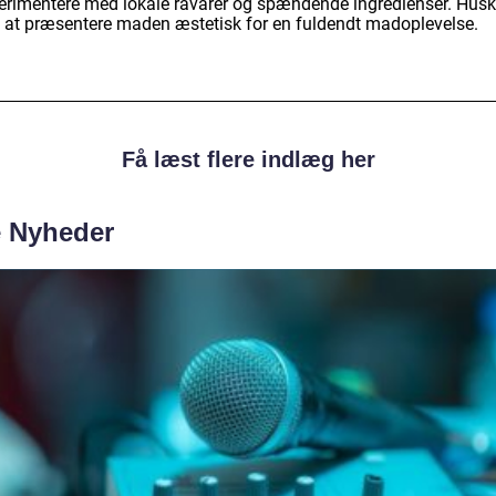
erimentere med lokale råvarer og spændende ingredienser. Husk
 at præsentere maden æstetisk for en fuldendt madoplevelse.
Få læst flere indlæg her
e Nyheder