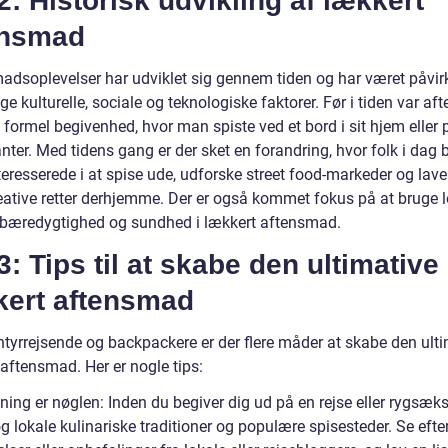
2: Historisk udvikling af lækkert
ensmad
adsoplevelser har udviklet sig gennem tiden og har været påvirk
ige kulturelle, sociale og teknologiske faktorer. Før i tiden var a
formel begivenhed, hvor man spiste ved et bord i sit hjem eller 
nter. Med tidens gang er der sket en forandring, hvor folk i dag b
eresserede i at spise ude, udforske street food-markeder og lave
eative retter derhjemme. Der er også kommet fokus på at bruge l
, bæredygtighed og sundhed i lækkert aftensmad.
3: Tips til at skabe den ultimative
kert aftensmad
ntyrrejsende og backpackere er der flere måder at skabe den ult
aftensmad. Her er nogle tips:
ning er nøglen: Inden du begiver dig ud på en rejse eller rygsæks
 lokale kulinariske traditioner og populære spisesteder. Se efte