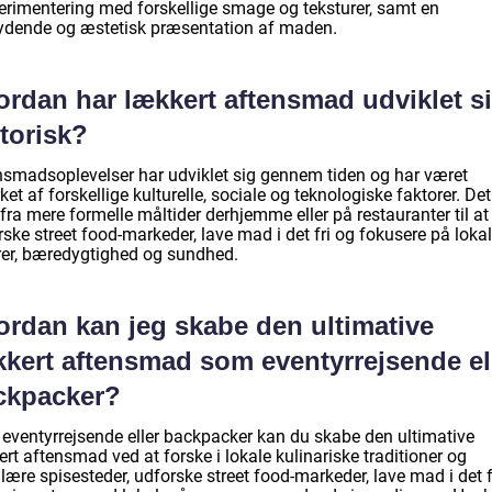
erimentering med forskellige smage og teksturer, samt en
ydende og æstetisk præsentation af maden.
ordan har lækkert aftensmad udviklet s
torisk?
nsmadsoplevelser har udviklet sig gennem tiden og har været
ket af forskellige kulturelle, sociale og teknologiske faktorer. Det
fra mere formelle måltider derhjemme eller på restauranter til at
ske street food-markeder, lave mad i det fri og fokusere på loka
rer, bæredygtighed og sundhed.
ordan kan jeg skabe den ultimative
kkert aftensmad som eventyrrejsende el
ckpacker?
eventyrrejsende eller backpacker kan du skabe den ultimative
rt aftensmad ved at forske i lokale kulinariske traditioner og
ære spisesteder, udforske street food-markeder, lave mad i det f