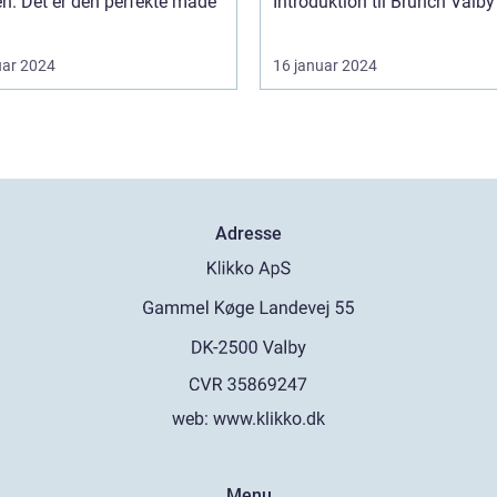
en. Det er den perfekte måde
uar 2024
16 januar 2024
Adresse
web:
www.klikko.dk
Menu