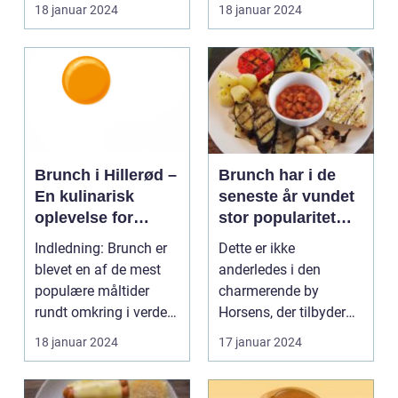
fra morgenmad og
Introduktion til brunch i
18 januar 2024
18 januar 2024
frokos...
Køb...
Brunch i Hillerød –
Brunch har i de
En kulinarisk
seneste år vundet
oplevelse for
stor popularitet
eventyrrejsende
blandt
Indledning: Brunch er
Dette er ikke
og backpackere
madentusiaster og
blevet en af de mest
anderledes i den
dem, der elsker at
populære måltider
charmerende by
kombinere de
rundt omkring i verden,
Horsens, der tilbyder
lækreste
og Hillerød er ...
en række steder, hvor
18 januar 2024
17 januar 2024
morgenmadslækk
man kan ny...
erier med
frokostfavoritter