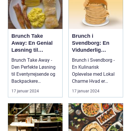
Brunch Take
Brunch i
Away: En Genial
Svendborg: En
Løsning til
Vidunderlig
Eventyrrejsende
Oplevelse for
Brunch Take Away -
Brunch i Svendborg -
og Backpackere
Eventyrrejsende
Den Perfekte Løsning
En Kulinarisk
og Backpackere
til Eventyrrejsende og
Oplevelse med Lokal
Backpackere
Charme Hvad er
Indledning: Brunch er
Brunch? ...
17 januar 2024
17 januar 2024
en...