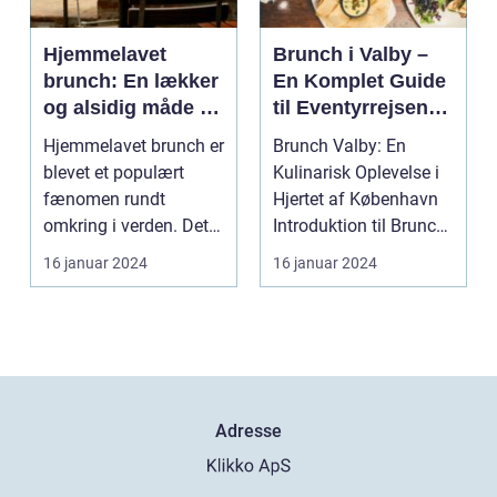
Hjemmelavet
Brunch i Valby –
brunch: En lækker
En Komplet Guide
og alsidig måde at
til Eventyrrejsende
sætte prikken over
og Backpackere
Hjemmelavet brunch er
Brunch Valby: En
iet på din
blevet et populært
Kulinarisk Oplevelse i
morgenmad eller
fænomen rundt
Hjertet af København
frokost
omkring i verden. Det
Introduktion til Brunch
er den perfekte måde
Valby ...
16 januar 2024
16 januar 2024
at...
Adresse