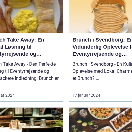
ch Take Away: En
Brunch i Svendborg: E
l Løsning til
Vidunderlig Oplevelse f
tyrrejsende og
Eventyrrejsende og
packere
Backpackere
h Take Away - Den Perfekte
Brunch i Svendborg - En Kuli
g til Eventyrrejsende og
Oplevelse med Lokal Charme Hv
ledning: Brunch er
er Brunch? ...
uar 2024
17 januar 2024