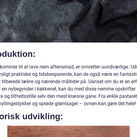
oduktion:
 kommer til at lave nem aftensmad, er ovnretter uundværlige. Ud
roligt praktiske og tidsbesparende, kan de også være en fantast
 tilberede lækre og nærende måltider på. Uanset om du er en er
er en nybegynder i køkkenet, kan du med disse nemme opskrifter
 og tilfredsstille selv den mest kræsne gane. Fra enkle pastarett
 kyllingestykker og sprøde grøntsager – ovnen kan gøre det hele!
orisk udvikling: