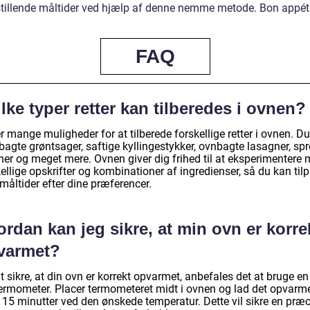
sstillende måltider ved hjælp af denne nemme metode. Bon appéti
FAQ
lke typer retter kan tilberedes i ovnen?
r mange muligheder for at tilberede forskellige retter i ovnen. D
bagte grøntsager, saftige kyllingestykker, ovnbagte lasagner, sp
iner og meget mere. Ovnen giver dig frihed til at eksperimentere
ellige opskrifter og kombinationer af ingredienser, så du kan til
måltider efter dine præferencer.
rdan kan jeg sikre, at min ovn er korre
varmet?
t sikre, at din ovn er korrekt opvarmet, anbefales det at bruge en
ermometer. Placer termometeret midt i ovnen og lad det opvarme
 15 minutter ved den ønskede temperatur. Dette vil sikre en præc