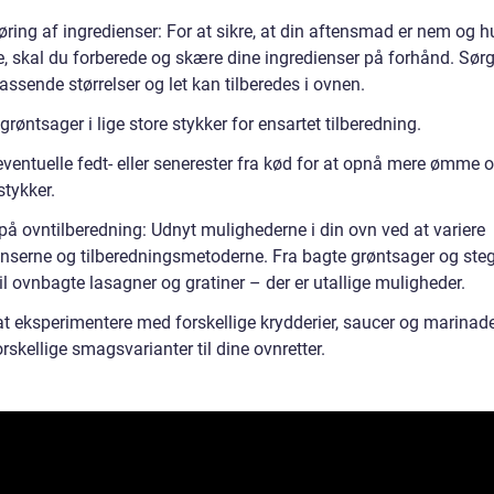
øring af ingredienser: For at sikre, at din aftensmad er nem og hu
e, skal du forberede og skære dine ingredienser på forhånd. Sørg 
passende størrelser og let kan tilberedes i ovnen.
røntsager i lige store stykker for ensartet tilberedning.
eventuelle fedt- eller senerester fra kød for at opnå mere ømme 
stykker.
 på ovntilberedning: Udnyt mulighederne i din ovn ved at variere
enserne og tilberedningsmetoderne. Fra bagte grøntsager og steg
til ovnbagte lasagner og gratiner – der er utallige muligheder.
at eksperimentere med forskellige krydderier, saucer og marinade
forskellige smagsvarianter til dine ovnretter.