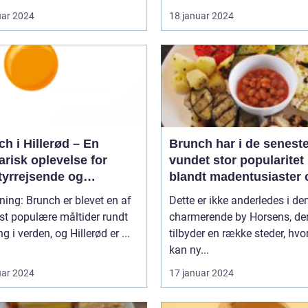
uar 2024
18 januar 2024
h i Hillerød – En
Brunch har i de seneste
arisk oplevelse for
vundet stor popularitet
tyrrejsende og
blandt madentusiaster 
packere
dem, der elsker at
ning: Brunch er blevet en af
Dette er ikke anderledes i de
kombinere de lækreste
st populære måltider rundt
charmerende by Horsens, de
morgenmadslækkerier
g i verden, og Hillerød er ...
tilbyder en række steder, hv
frokostfavoritter
kan ny...
uar 2024
17 januar 2024