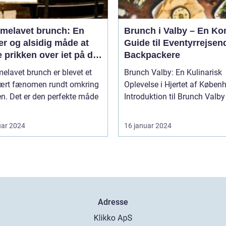
melavet brunch: En
Brunch i Valby – En Ko
r og alsidig måde at
Guide til Eventyrrejsen
 prikken over iet på din
Backpackere
enmad eller frokost
lavet brunch er blevet et
Brunch Valby: En Kulinarisk
ært fænomen rundt omkring
Oplevelse i Hjertet af Køben
en. Det er den perfekte måde
uar 2024
16 januar 2024
Adresse