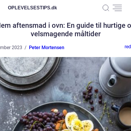
OPLEVELSESTIPS.
dk
em aftensmad i ovn: En guide til hurtige 
velsmagende måltider
red
ember 2023
Peter Mortensen