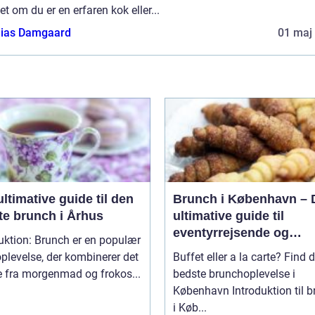
t om du er en erfaren kok eller...
ias Damgaard
01 maj
ltimative guide til den
Brunch i København – 
te brunch i Århus
ultimative guide til
eventyrrejsende og
uktion: Brunch er en populær
backpackere
plevelse, der kombinerer det
Buffet eller a la carte? Find 
e fra morgenmad og frokos...
bedste brunchoplevelse i
København Introduktion til brunch
i Køb...