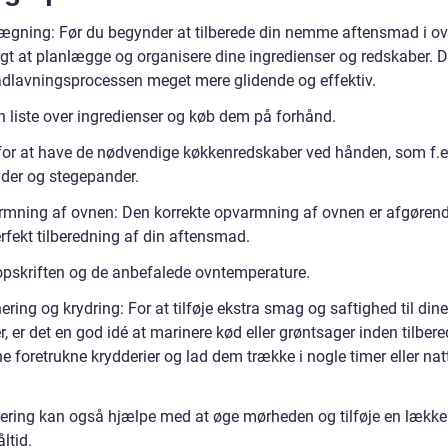
lægning: Før du begynder at tilberede din nemme aftensmad i ov
igt at planlægge og organisere dine ingredienser og redskaber. De
dlavningsprocessen meget mere glidende og effektiv.
n liste over ingredienser og køb dem på forhånd.
for at have de nødvendige køkkenredskaber ved hånden, som f.e
der og stegepander.
rmning af ovnen: Den korrekte opvarmning af ovnen er afgørend
rfekt tilberedning af din aftensmad.
opskriften og de anbefalede ovntemperature.
ering og krydring: For at tilføje ekstra smag og saftighed til dine
r, er det en god idé at marinere kød eller grøntsager inden tilber
e foretrukne krydderier og lad dem trække i nogle timer eller nat
ering kan også hjælpe med at øge mørheden og tilføje en lækk
åltid.