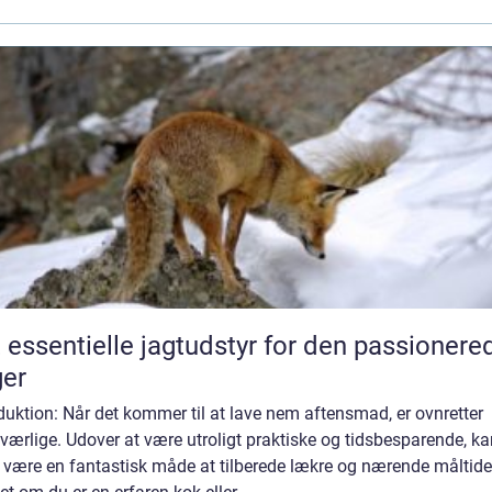
 essentielle jagtudstyr for den passionere
er
duktion: Når det kommer til at lave nem aftensmad, er ovnretter
ærlige. Udover at være utroligt praktiske og tidsbesparende, ka
 være en fantastisk måde at tilberede lækre og nærende måltide