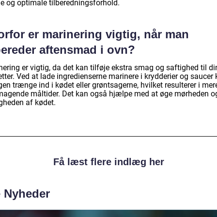
e og optimale tilberedningsforhold.
rfor er marinering vigtig, når man
bereder aftensmad i ovn?
ering er vigtig, da det kan tilføje ekstra smag og saftighed til di
tter. Ved at lade ingredienserne marinere i krydderier og saucer
n trænge ind i kødet eller grøntsagerne, hvilket resulterer i mer
magende måltider. Det kan også hjælpe med at øge mørheden o
igheden af kødet.
Få læst flere indlæg her
e Nyheder