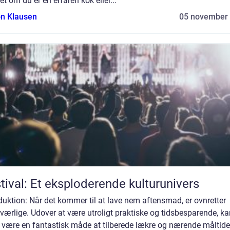
t om du er en erfaren kok eller...
n Klausen
05 november
tival: Et eksploderende kulturunivers
duktion: Når det kommer til at lave nem aftensmad, er ovnretter
ærlige. Udover at være utroligt praktiske og tidsbesparende, ka
 være en fantastisk måde at tilberede lækre og nærende måltide