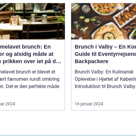
melavet brunch: En
Brunch i Valby – En Ko
r og alsidig måde at
Guide til Eventyrrejsen
 prikken over iet på din
Backpackere
enmad eller frokost
lavet brunch er blevet et
Brunch Valby: En Kulinarisk
ært fænomen rundt omkring
Oplevelse i Hjertet af Køben
en. Det er den perfekte måde
uar 2024
16 januar 2024