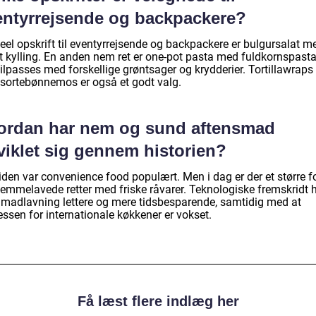
entyrrejsende og backpackere?
eel opskrift til eventyrrejsende og backpackere er bulgursalat m
et kylling. En anden nem ret er one-pot pasta med fuldkornspasta
ilpasses med forskellige grøntsager og krydderier. Tortillawraps 
sortebønnemos er også et godt valg.
ordan har nem og sund aftensmad
viklet sig gennem historien?
tiden var convenience food populært. Men i dag er der et større 
jemmelavede retter med friske råvarer. Teknologiske fremskridt 
t madlavning lettere og mere tidsbesparende, samtidig med at
essen for internationale køkkener er vokset.
Få læst flere indlæg her