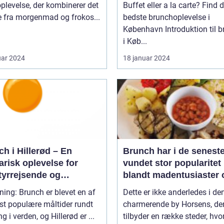
backpackere
plevelse, der kombinerer det
Buffet eller a la carte? Find 
e fra morgenmad og frokos...
bedste brunchoplevelse i
København Introduktion til brunch
i Køb...
uar 2024
18 januar 2024
h i Hillerød – En
Brunch har i de seneste
arisk oplevelse for
vundet stor popularitet
tyrrejsende og
blandt madentusiaster 
packere
dem, der elsker at
ning: Brunch er blevet en af
Dette er ikke anderledes i de
kombinere de lækreste
st populære måltider rundt
charmerende by Horsens, de
morgenmadslækkerier
g i verden, og Hillerød er ...
tilbyder en række steder, hv
frokostfavoritter