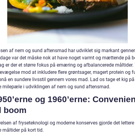
lsen af nem og sund aftensmad har udviklet sig markant genne
 dage var det måske nok at have noget varmt og mættende på bo
g er der et større fokus på ernæring og afbalancerede måltider. 
bevægelse mod at inkludere flere grøntsager, magert protein og f
opnå en sundere livsstil gennem vores mad. Lad os tage et kig på
te milepæle i udviklingen af nem og sund aftensmad.
1950’erne og 1960’erne: Convenie
d boom
relsen af fryseteknologi og moderne konserves gjorde det lettere
e måltider på kort tid.