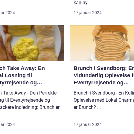
kan ny...
uar 2024
17 januar 2024
ch Take Away: En
Brunch i Svendborg: E
l Løsning til
Vidunderlig Oplevelse f
tyrrejsende og
Eventyrrejsende og
packere
Backpackere
h Take Away - Den Perfekte
Brunch i Svendborg - En Kuli
g til Eventyrrejsende og
Oplevelse med Lokal Charme Hv
ledning: Brunch er
er Brunch? ...
uar 2024
17 januar 2024