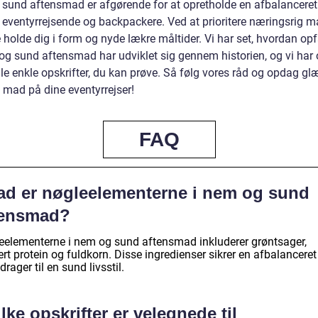
sund aftensmad er afgørende for at opretholde en afbalanceret 
r eventyrrejsende og backpackere. Ved at prioritere næringsrig 
holde dig i form og nyde lækre måltider. Vi har set, hvordan opf
og sund aftensmad har udviklet sig gennem historien, og vi har
gle enkle opskrifter, du kan prøve. Så følg vores råd og opdag g
 mad på dine eventyrrejser!
FAQ
ad er nøgleelementerne i nem og sund
tensmad?
eelementerne i nem og sund aftensmad inkluderer grøntsager,
t protein og fuldkorn. Disse ingredienser sikrer en afbalanceret
drager til en sund livsstil.
lke opskrifter er velegnede til