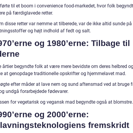
førte til et boom i convenience food-markedet, hvor folk begyndt
re på færdiglavede retter.
 disse retter var nemme at tilberede, var de ikke altid sunde på
tningsstoffer og højt indhold af fedt og salt.
970’erne og 1980’erne: Tilbage til
derne
se årtier begyndte folk at være mere bevidste om deres helbred o
e at genopdage traditionelle opskrifter og hjemmelavet mad.
søgte efter måder at lave nem og sund aftensmad ved at bruge f
 og undgå forarbejdede fødevarer.
essen for vegetarisk og vegansk mad begyndte også at blomstre.
990’erne og 2000’erne:
lavningsteknologiens fremskridt