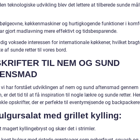
n teknologiske udvikling blev det lettere at tilberede sunde mål
bølgeovne, køkkenmaskiner og hurtigkogende funktioner i komf
har gjort madlavning mere effektivt og tidsbesparende.
ig voksede interessen for internationale køkkener, hvilket bragt
te af sunde retter til vores bord.
KRIFTER TIL NEM OG SUND
TENSMAD
 vi har forstået udviklingen af nem og sund aftensmad gennem
n, er det tid til at få inspiration til nogle lækre og sunde retter. Her
kle opskrifter, der er perfekte til eventyrrejsende og backpackere
ulgursalat med grillet kylling:
et magert kyllingebryst og skær det i strimler.
 kogt bulgur med ristede grøntsager som peberfrugt, squash og 