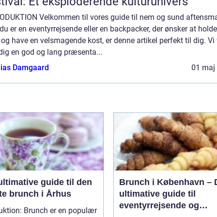
tival: Et eksploderende kulturunivers
ODUKTION Velkommen til vores guide til nem og sund aftensm
du er en eventyrrejsende eller en backpacker, der ønsker at holde 
og have en velsmagende kost, er denne artikel perfekt til dig. Vi 
dig en god og lang præsenta...
ias Damgaard
01 maj
ltimative guide til den
Brunch i København – 
te brunch i Århus
ultimative guide til
eventyrrejsende og
uktion: Brunch er en populær