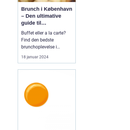
Brunch i København
– Den ultimative
guide til
eventyrrejsende og
Buffet eller a la carte?
backpackere
Find den bedste
brunchoplevelse i
København Introduktion
18 januar 2024
til brunch i København
Brunch er blevet en af de
mest populære måltider i
København og tilbyder
en perfekt kombination
af morgenmad og
frokost. Det er en
afslappet o...