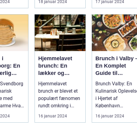
 2024
18 januar 2024
17 januar 2024
kombinere de
ion til
Hillerød er ...
hvor man kan ny...
lækreste
Køb...
morgenmadslæ
kkerier med
frokostfavoritte
 i
Hjemmelavet
Brunch i Valby 
org: En
brunch: En
En Komplet
erlig
lækker og
Guide til
se for
alsidig måde at
Eventyrrejsend
 Svendborg
Hjemmelavet
Brunch Valby: En
rrejsende
sætte prikken
og Backpacker
narisk
brunch er blevet et
Kulinarisk Oplevels
kpackere
over iet på din
se med
populært fænomen
i Hjertet af
morgenmad
me Hvad
rundt omkring i
København
eller frokost
er Brunch? ...
verden. Det er den
Introduktion til
 2024
16 januar 2024
16 januar 2024
perfekte måde at...
Brunch Valby ...