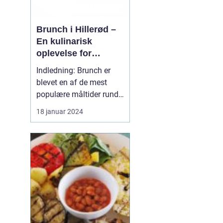
Brunch i Hillerød –
En kulinarisk
oplevelse for
eventyrrejsende og
Indledning: Brunch er
backpackere
blevet en af de mest
populære måltider rundt
omkring i verden, og
18 januar 2024
Hillerød er ingen
undtagelse. Byen, der er
kendt for sin rige historie
og smukke natur, tilbyder
også et bredt udvalg af
lækre brunchsteder, der
tiltaler både eve...