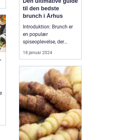
Den ultimative guide
til den bedste
brunch i Århus
Introduktion: Brunch er
r
en populær
spiseoplevelse, der
kombinerer det bedste
18 januar 2024
fra morgenmad og
–
frokost. I denne artikel vil
vi udforske Århus'
bedste brunchsteder og
e
give dig en dybdegående
e
e
indsigt i, hvad der gør
dem til favoritter blandt
både lokale...