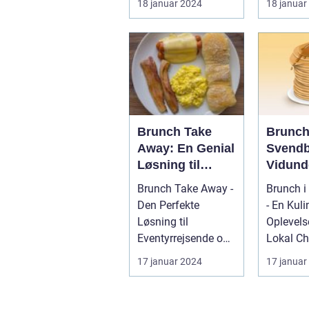
18 januar 2024
18 januar
morgenmad og
Introdukt
frokos...
brunch i 
Brunch Take
Brunch
Away: En Genial
Svendb
Løsning til
Vidund
Eventyrrejsende
Oplevel
Brunch Take Away -
Brunch i
og Backpackere
Eventy
Den Perfekte
- En Kuli
og Bac
Løsning til
Oplevel
Eventyrrejsende og
Lokal Char
Backpackere
17 januar 2024
17 januar
Indledning: Brunch
er en...