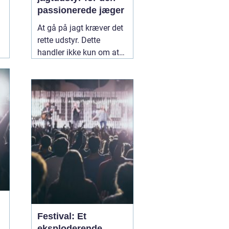
passionerede jæger
At gå på jagt kræver det
rette udstyr. Dette
handler ikke kun om at
have en god riffel eller
bue, men også om det
tilbehør og tøj, der sikrer
en vellykket og sikker
jagtoplevels.
05
november 2024
Festival: Et
eksploderende