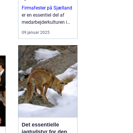
Firmafester på Sjælland
er en essentiel del af
medarbejderkulturen i
mange virksomheder.
09 januar 2025
Med en stigning i
antallet af kreative og
unikke venues er
Sjælland blevet ...
Det essentielle
jagtudstyr for den