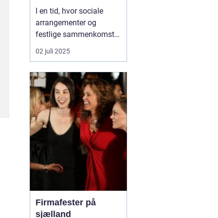
I en tid, hvor sociale
arrangementer og
festlige sammenkomster
ofte kræver et element af
02 juli 2025
underholdning, står
karaoke ud som en
favoritaktivitet blandt
mange. Karaoke
maskiner giver folk
mulighed for at slippe
deres indre stjerne lø...
Firmafester på
sjælland