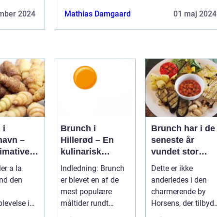
mber 2024
Mathias Damgaard
01 maj 2024
 i
Brunch i
Brunch har i de
avn –
Hillerød – En
seneste år
imative
kulinarisk
vundet stor
l
oplevelse for
popularitet
ler a la
Indledning: Brunch
Dette er ikke
rrejsende
eventyrrejsende
blandt
ind den
er blevet en af de
anderledes i den
kpackere
og backpackere
madentusiaster
mest populære
charmerende by
og dem, der
levelse i
måltider rundt
Horsens, der tilbyd
elsker at
avn
omkring i verden, og
en række steder,