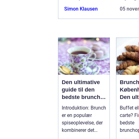
Simon Klausen
05 nove
Den ultimative
Brunch
guide til den
Københ
bedste brunch i
Den ult
Århus
guide ti
Introduktion: Brunch
Buffet el
eventy
er en populær
carte? F
og bac
spiseoplevelse, der
bedste
kombinerer det
brunchop
bedste fra
Københ