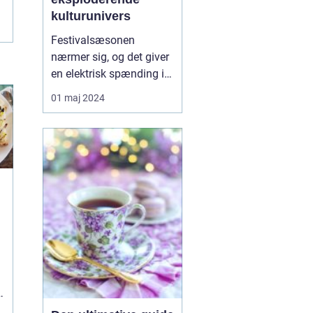
kulturunivers
Festivalsæsonen
nærmer sig, og det giver
en elektrisk spænding i
luften hos musikelskere,
01 maj 2024
kulturdyrkere og
eventyrlystne sjæle.
Festivalen er nemlig
blevet et
kæmpemæssigt
fænomen, hvor hver en
note og hvert et
glitterkast er en del af en
større fort...
er