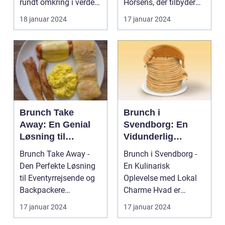
rundt omkring i verden,
Horsens, der tilbyder
lækreste
og Hillerød er ...
en række steder, hvor
18 januar 2024
17 januar 2024
morgenmadslækk
man kan ny...
erier med
frokostfavoritter
Brunch Take
Brunch i
Away: En Genial
Svendborg: En
Løsning til
Vidunderlig
Eventyrrejsende
Oplevelse for
Brunch Take Away -
Brunch i Svendborg -
og Backpackere
Eventyrrejsende
Den Perfekte Løsning
En Kulinarisk
og Backpackere
til Eventyrrejsende og
Oplevelse med Lokal
Backpackere
Charme Hvad er
Indledning: Brunch er
Brunch? ...
17 januar 2024
17 januar 2024
en...