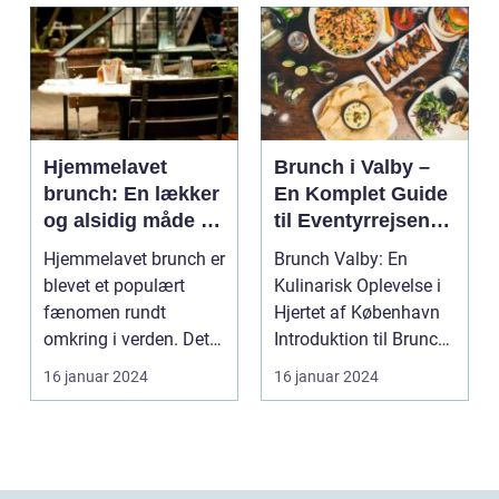
Hjemmelavet
Brunch i Valby –
brunch: En lækker
En Komplet Guide
og alsidig måde at
til Eventyrrejsende
sætte prikken over
og Backpackere
Hjemmelavet brunch er
Brunch Valby: En
iet på din
blevet et populært
Kulinarisk Oplevelse i
morgenmad eller
fænomen rundt
Hjertet af København
frokost
omkring i verden. Det
Introduktion til Brunch
er den perfekte måde
Valby ...
16 januar 2024
16 januar 2024
at...