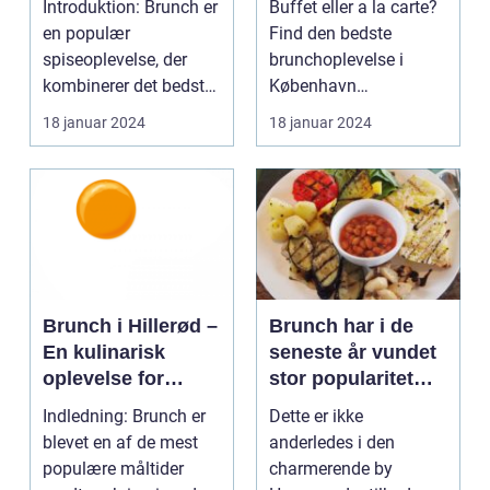
Introduktion: Brunch er
Buffet eller a la carte?
og backpackere
en populær
Find den bedste
spiseoplevelse, der
brunchoplevelse i
kombinerer det bedste
København
fra morgenmad og
Introduktion til brunch i
18 januar 2024
18 januar 2024
frokos...
Køb...
Brunch i Hillerød –
Brunch har i de
En kulinarisk
seneste år vundet
oplevelse for
stor popularitet
eventyrrejsende
blandt
Indledning: Brunch er
Dette er ikke
og backpackere
madentusiaster og
blevet en af de mest
anderledes i den
dem, der elsker at
populære måltider
charmerende by
kombinere de