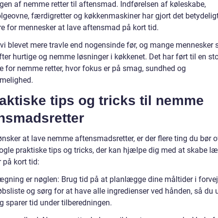
ngen af nemme retter til aftensmad. Indførelsen af køleskabe,
lgeovne, færdigretter og køkkenmaskiner har gjort det betydelig
 for mennesker at lave aftensmad på kort tid.
r vi blevet mere travle end nogensinde før, og mange mennesker 
fter hurtige og nemme løsninger i køkkenet. Det har ført til en st
se for nemme retter, hvor fokus er på smag, sundhed og
melighed.
aktiske tips og tricks til nemme
ensmadsretter
nsker at lave nemme aftensmadsretter, er der flere ting du bør o
ogle praktiske tips og tricks, der kan hjælpe dig med at skabe l
 på kort tid:
ægning er nøglen: Brug tid på at planlægge dine måltider i forve
øbsliste og sørg for at have alle ingredienser ved hånden, så du
g sparer tid under tilberedningen.