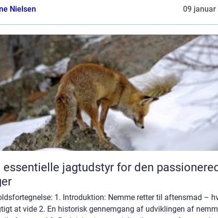
ine Nielsen
09 januar
 essentielle jagtudstyr for den passionere
er
ldsfortegnelse: 1. Introduktion: Nemme retter til aftensmad – h
gtigt at vide 2. En historisk gennemgang af udviklingen af nem