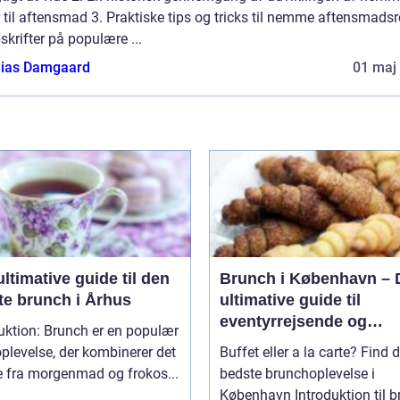
r til aftensmad 3. Praktiske tips og tricks til nemme aftensmadsr
skrifter på populære ...
ias Damgaard
01 maj
ltimative guide til den
Brunch i København – 
te brunch i Århus
ultimative guide til
eventyrrejsende og
uktion: Brunch er en populær
backpackere
plevelse, der kombinerer det
Buffet eller a la carte? Find 
e fra morgenmad og frokos...
bedste brunchoplevelse i
København Introduktion til brunch