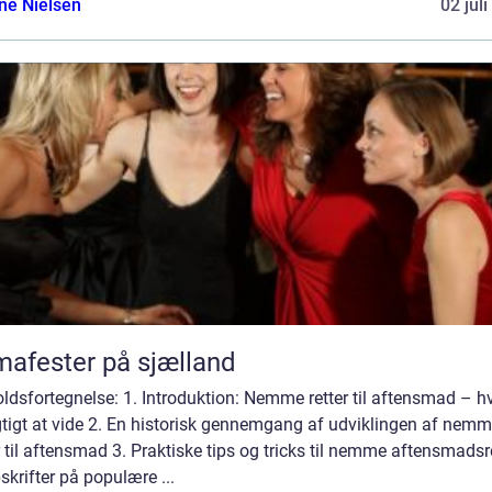
ine Nielsen
02 jul
mafester på sjælland
ldsfortegnelse: 1. Introduktion: Nemme retter til aftensmad – h
gtigt at vide 2. En historisk gennemgang af udviklingen af nem
r til aftensmad 3. Praktiske tips og tricks til nemme aftensmadsr
skrifter på populære ...