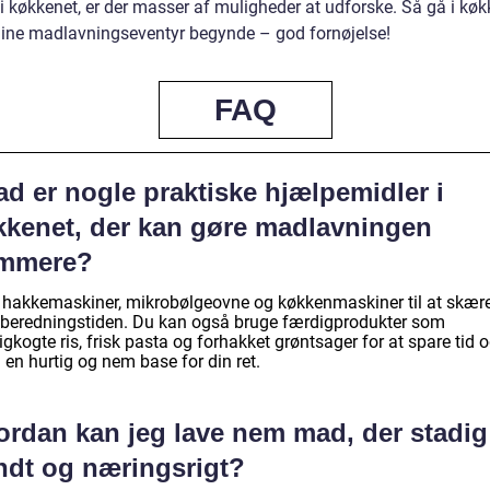
i køkkenet, er der masser af muligheder at udforske. Så gå i køk
dine madlavningseventyr begynde – god fornøjelse!
FAQ
d er nogle praktiske hjælpemidler i
kkenet, der kan gøre madlavningen
mmere?
 hakkemaskiner, mikrobølgeovne og køkkenmaskiner til at skær
ilberedningstiden. Du kan også bruge færdigprodukter som
gkogte ris, frisk pasta og forhakket grøntsager for at spare tid 
en hurtig og nem base for din ret.
ordan kan jeg lave nem mad, der stadig
ndt og næringsrigt?