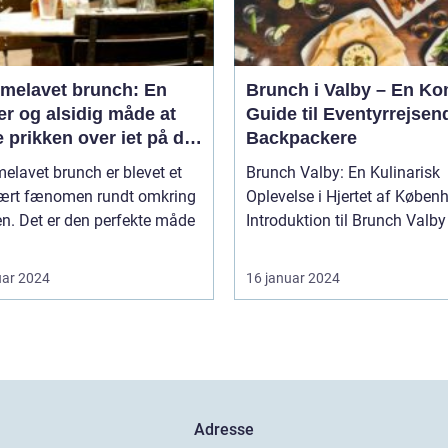
melavet brunch: En
Brunch i Valby – En Ko
r og alsidig måde at
Guide til Eventyrrejsen
 prikken over iet på din
Backpackere
enmad eller frokost
lavet brunch er blevet et
Brunch Valby: En Kulinarisk
ært fænomen rundt omkring
Oplevelse i Hjertet af Køben
en. Det er den perfekte måde
uar 2024
16 januar 2024
Adresse