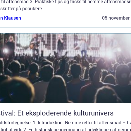
r til aftensmad 3. Praktiske tips og tricks til nemme aftensmadsr
skrifter på populære ...
n Klausen
05 november
tival: Et eksploderende kulturunivers
ldsfortegnelse: 1. Introduktion: Nemme retter til aftensmad – h
gtigt at vide 2. En historisk gennemgang af udviklingen af nem