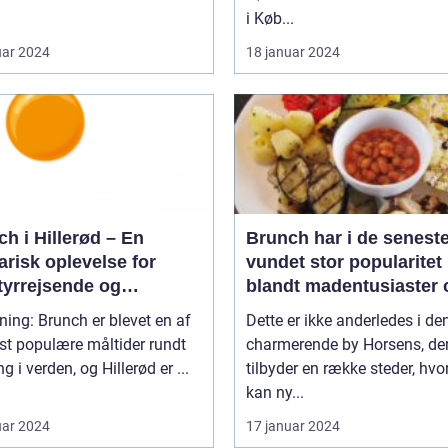
i Køb...
uar 2024
18 januar 2024
h i Hillerød – En
Brunch har i de seneste
arisk oplevelse for
vundet stor popularitet
tyrrejsende og
blandt madentusiaster 
packere
dem, der elsker at
ning: Brunch er blevet en af
Dette er ikke anderledes i de
kombinere de lækreste
st populære måltider rundt
charmerende by Horsens, de
morgenmadslækkerier
g i verden, og Hillerød er ...
tilbyder en række steder, hv
frokostfavoritter
kan ny...
uar 2024
17 januar 2024