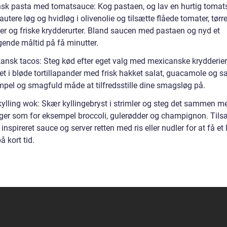
ensk pasta med tomatsauce: Kog pastaen, og lav en hurtig toma
autere løg og hvidløg i olivenolie og tilsætte flåede tomater, tørr
ier og friske krydderurter. Bland saucen med pastaen og nyd et
ende måltid på få minutter.
ansk tacos: Steg kød efter eget valg med mexicanske krydderier
et i bløde tortillapander med frisk hakket salat, guacamole og sa
impel og smagfuld måde at tilfredsstille dine smagsløg på.
kylling wok: Skær kyllingebryst i strimler og steg det sammen m
ger som for eksempel broccoli, gulerødder og champignon. Tils
 inspireret sauce og server retten med ris eller nudler for at få et
å kort tid.