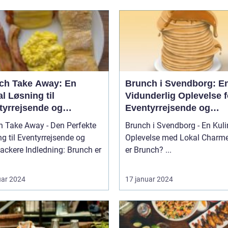
ch Take Away: En
Brunch i Svendborg: E
l Løsning til
Vidunderlig Oplevelse f
tyrrejsende og
Eventyrrejsende og
packere
Backpackere
h Take Away - Den Perfekte
Brunch i Svendborg - En Kuli
g til Eventyrrejsende og
Oplevelse med Lokal Charme Hv
ledning: Brunch er
er Brunch? ...
uar 2024
17 januar 2024