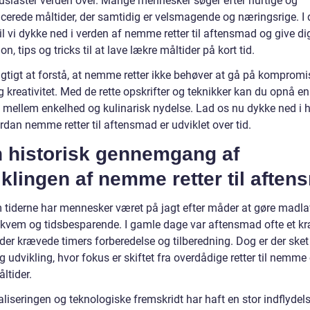
siaster verden over. Mange mennesker søger efter hurtige og
cerede måltider, der samtidig er velsmagende og næringsrige. I
vil vi dykke ned i verden af nemme retter til aftensmad og give di
ion, tips og tricks til at lave lækre måltider på kort tid.
vigtigt at forstå, at nemme retter ikke behøver at gå på komprom
 kreativitet. Med de rette opskrifter og teknikker kan du opnå e
 mellem enkelhed og kulinarisk nydelse. Lad os nu dykke ned i h
dan nemme retter til aftensmad er udviklet over tid.
n historisk gennemgang af
klingen af nemme retter til afte
tiderne har mennesker været på jagt efter måder at gøre madl
kvem og tidsbesparende. I gamle dage var aftensmad ofte et k
 der krævede timers forberedelse og tilberedning. Dog er der sket
g udvikling, hvor fokus er skiftet fra overdådige retter til nemme
ltider.
aliseringen og teknologiske fremskridt har haft en stor indflydel