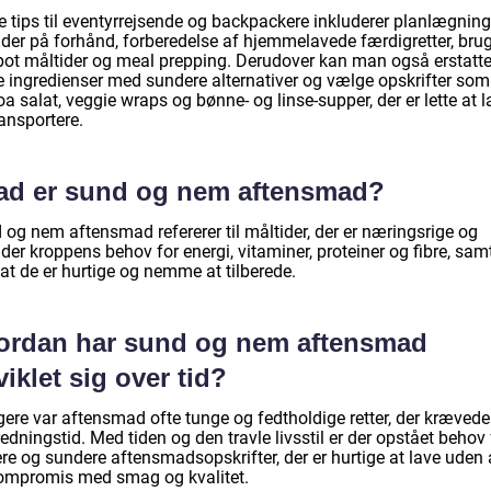
e tips til eventyrrejsende og backpackere inkluderer planlægning
ider på forhånd, forberedelse af hjemmelavede færdigretter, brug
pot måltider og meal prepping. Derudover kan man også erstatt
e ingredienser med sundere alternativer og vælge opskrifter som
a salat, veggie wraps og bønne- og linse-supper, der er lette at l
ansportere.
ad er sund og nem aftensmad?
 og nem aftensmad refererer til måltider, der er næringsrige og
der kroppens behov for energi, vitaminer, proteiner og fibre, sam
at de er hurtige og nemme at tilberede.
ordan har sund og nem aftensmad
iklet sig over tid?
gere var aftensmad ofte tunge og fedtholdige retter, der krævede
redningstid. Med tiden og den travle livsstil er der opstået behov 
re og sundere aftensmadsopskrifter, der er hurtige at lave uden 
ompromis med smag og kvalitet.