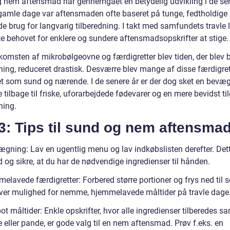
 nem aftensmad har gennemgået en betydelig udvikling i de se
I gamle dage var aftensmaden ofte baseret på tunge, fedtholdige r
e brug for langvarig tilberedning. I takt med samfundets travle l
e behovet for enklere og sundere aftensmadsopskrifter at stige.
omsten af mikrobølgeovne og færdigretter blev tiden, der blev 
ing, reduceret drastisk. Desværre blev mange af disse færdigret
et som sund og nærende. I de senere år er der dog sket en bevæg
 tilbage til friske, uforarbejdede fødevarer og en mere bevidst til
ing.
3: Tips til sund og nem aftensma
ægning: Lav en ugentlig menu og lav indkøbslisten derefter. Dett
d og sikre, at du har de nødvendige ingredienser til hånden.
elavede færdigretter: Forbered større portioner og frys ned til s
iver mulighed for nemme, hjemmelavede måltider på travle dage
ot måltider: Enkle opskrifter, hvor alle ingredienser tilberedes 
 eller pande, er gode valg til en nem aftensmad. Prøv f.eks. en