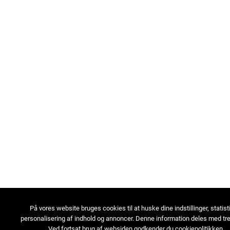
På vores website bruges cookies til at huske dine indstillinger, statist
personalisering af indhold og annoncer. Denne information deles med tre
Ved fortsat brug af websiden godkender du cookiepolitikken.