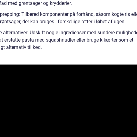
efad med grøntsager og krydderier.
 prepping: Tilbered komponenter på forhånd, såsom kogte ris ell
røntsager, der kan bruges i forskellige retter i løbet af ugen.
e alternativer: Udskift nogle ingredienser med sundere mulighede
t erstatte pasta med squashnudler eller bruge kikærter som et
igt alternativ til kød.