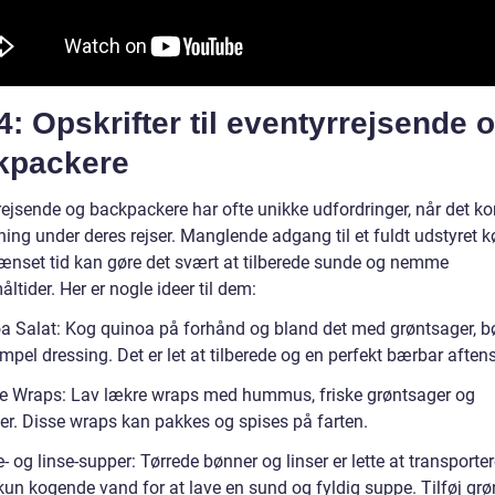
4: Opskrifter til eventyrrejsende 
kpackere
rejsende og backpackere har ofte unikke udfordringer, når det ko
ing under deres rejser. Manglende adgang til et fuldt udstyret 
ænset tid kan gøre det svært at tilberede sunde og nemme
ltider. Her er nogle ideer til dem:
a Salat: Kog quinoa på forhånd og bland det med grøntsager, b
mpel dressing. Det er let at tilberede og en perfekt bærbar afte
e Wraps: Lav lækre wraps med hummus, friske grøntsager og
ier. Disse wraps kan pakkes og spises på farten.
 og linse-supper: Tørrede bønner og linser er lette at transporte
kun kogende vand for at lave en sund og fyldig suppe. Tilføj gr