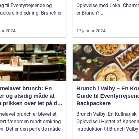
g til Eventyrrejsende og
Oplevelse med Lokal Charme Hv
ledning: Brunch er
er Brunch? ...
uar 2024
17 januar 2024
melavet brunch: En
Brunch i Valby – En Ko
r og alsidig måde at
Guide til Eventyrrejsen
 prikken over iet på din
Backpackere
enmad eller frokost
lavet brunch er blevet et
Brunch Valby: En Kulinarisk
ært fænomen rundt omkring
Oplevelse i Hjertet af Køben
en. Det er den perfekte måde