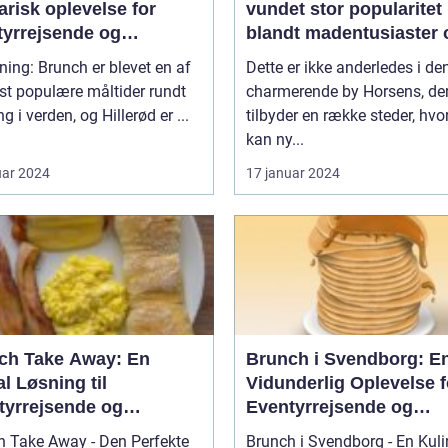
arisk oplevelse for
vundet stor popularitet
tyrrejsende og
blandt madentusiaster 
packere
dem, der elsker at
ning: Brunch er blevet en af
Dette er ikke anderledes i de
kombinere de lækreste
st populære måltider rundt
charmerende by Horsens, de
morgenmadslækkerier
g i verden, og Hillerød er ...
tilbyder en række steder, hv
frokostfavoritter
kan ny...
uar 2024
17 januar 2024
ch Take Away: En
Brunch i Svendborg: E
l Løsning til
Vidunderlig Oplevelse f
tyrrejsende og
Eventyrrejsende og
packere
Backpackere
h Take Away - Den Perfekte
Brunch i Svendborg - En Kuli