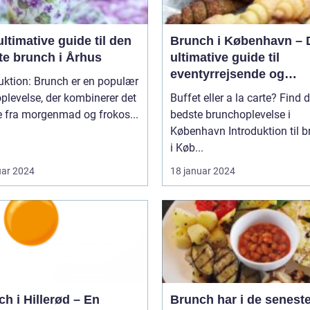
ltimative guide til den
Brunch i København – 
te brunch i Århus
ultimative guide til
eventyrrejsende og
uktion: Brunch er en populær
backpackere
plevelse, der kombinerer det
Buffet eller a la carte? Find 
e fra morgenmad og frokos...
bedste brunchoplevelse i
København Introduktion til brunch
i Køb...
uar 2024
18 januar 2024
h i Hillerød – En
Brunch har i de seneste