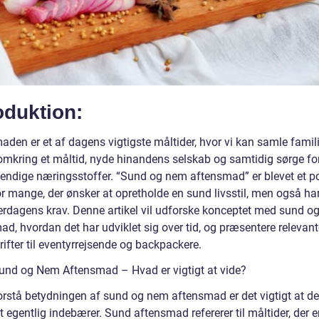
oduktion:
aden er et af dagens vigtigste måltider, hvor vi kan samle famil
omkring et måltid, nyde hinandens selskab og samtidig sørge for
endige næringsstoffer. “Sund og nem aftensmad” er blevet et p
 mange, der ønsker at opretholde en sund livsstil, men også har 
rdagens krav. Denne artikel vil udforske konceptet med sund o
d, hvordan det har udviklet sig over tid, og præsentere relevant
ifter til eventyrrejsende og backpackere.
Sund og Nem Aftensmad – Hvad er vigtigt at vide?
orstå betydningen af sund og nem aftensmad er det vigtigt at def
 egentlig indebærer. Sund aftensmad refererer til måltider, der e