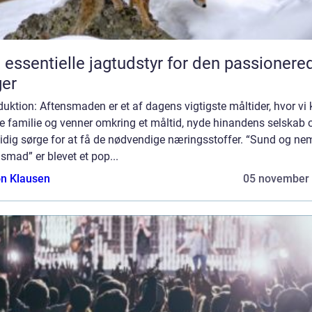
 essentielle jagtudstyr for den passionere
er
duktion: Aftensmaden er et af dagens vigtigste måltider, hvor vi
e familie og venner omkring et måltid, nyde hinandens selskab 
idig sørge for at få de nødvendige næringsstoffer. “Sund og ne
smad” er blevet et pop...
n Klausen
05 november