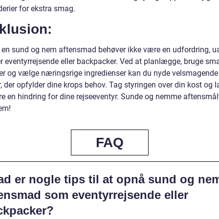
erier for ekstra smag.
klusion:
 en sund og nem aftensmad behøver ikke være en udfordring, u
r eventyrrejsende eller backpacker. Ved at planlægge, bruge sma
ter og vælge næringsrige ingredienser kan du nyde velsmagende
, der opfylder dine krops behov. Tag styringen over din kost og 
re en hindring for dine rejseeventyr. Sunde og nemme aftensmålt
rem!
FAQ
d er nogle tips til at opnå sund og ne
tensmad som eventyrrejsende eller
ckpacker?